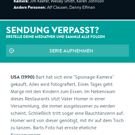
Kamera:
Jim Keefer, Wesley Smith, Karen Johnson
Andere Personen:
Alf Clausen, Danny Elfman
SENDUNG VERPASST?
ERSTELLE DEINE MEDIATHEK UND SAMMLE ALLE
FOLGEN
SERIE AUFNEHMEN
USA (1990)
Bart hat sich eine "Spionage-Kamera"
gekauft. Alles wird fotografiert. Eines Tages geht
Marge mit den Kindern zum Essen. Im Nebenraum
dieses Restaurants sitzt Vater Homer in einer
Versammlung, die immer ausgelassener zu werden
scheint. Schließlich tritt sogar eine Bauchtänzerin auf.
Homer wird von dieser genötigt, mit ihr auf dem Tisch
zu tanzen. Barts Foto hat ernste eheliche
Konsequenzen.