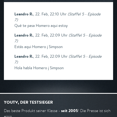
Leandro R.
,
22. Feb, 22:10 Uhr
(
Staffel 5 - Episode
7
)
Qué te pasa Homero aqui estoy
Leandro R.
,
22. Feb, 22:09 Uhr
(
Staffel 5 - Episode
7
)
Estás aqui Homero j Simpson
Leandro R.
,
22. Feb, 22:09 Uhr
(
Staffel 5 - Episode
7
)
Hola habla Homero j Simpson
YOUTV, DER TESTSIEGER
seit 2005
Das beste Produkt seiner Klasse -
! Die Presse ist sich
einig.