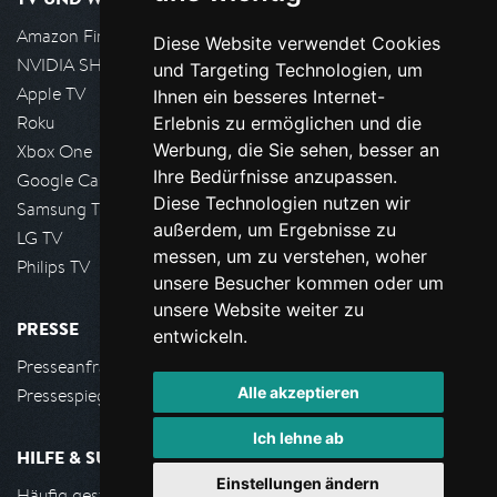
Amazon FireTV
Diese Website verwendet Cookies
NVIDIA SHIELD, Google TV
und Targeting Technologien, um
Apple TV
Ihnen ein besseres Internet-
Roku
Erlebnis zu ermöglichen und die
Werbung, die Sie sehen, besser an
Xbox One
Ihre Bedürfnisse anzupassen.
Google Cast
Diese Technologien nutzen wir
Samsung TV
außerdem, um Ergebnisse zu
LG TV
messen, um zu verstehen, woher
Philips TV
unsere Besucher kommen oder um
unsere Website weiter zu
PRESSE
entwickeln.
Presseanfrage stellen
Alle akzeptieren
Pressespiegel
Ich lehne ab
HILFE & SUPPORT
Einstellungen ändern
Häufig gestellte Fragen