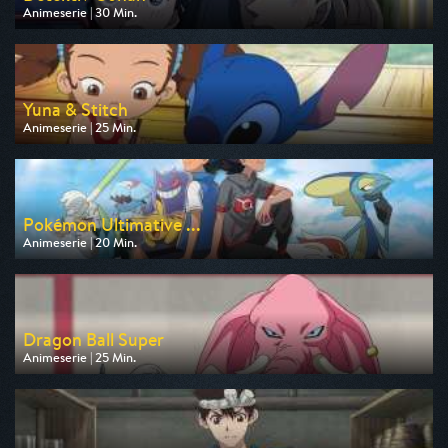
Animeserie | 30 Min.
Ausgestrahlt von Pro 7 Maxx
am 10.08.2026, 17:35
Yuna & Stitch
Animeserie | 25 Min.
Ausgestrahlt von Disney Channel
am 10.08.2026, 16:20
Pokémon Ultimative ...
Animeserie | 20 Min.
Ausgestrahlt von Toggo Plus
am 09.08.2026, 21:15
Dragon Ball Super
Animeserie | 25 Min.
Ausgestrahlt von Pro 7 Maxx
am 10.08.2026, 17:10