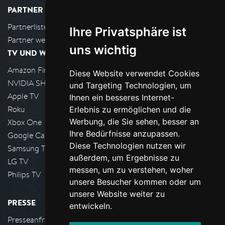
PARTNER
Partnerliste
Ihre Privatsphäre ist
Partner werden
uns wichtig
TV UND WOHNZIMMER
Amazon FireTV
Diese Website verwendet Cookies
NVIDIA SHIELD, Google TV
und Targeting Technologien, um
Apple TV
Ihnen ein besseres Internet-
Roku
Erlebnis zu ermöglichen und die
Werbung, die Sie sehen, besser an
Xbox One
Ihre Bedürfnisse anzupassen.
Google Cast
Diese Technologien nutzen wir
Samsung TV
außerdem, um Ergebnisse zu
LG TV
messen, um zu verstehen, woher
Philips TV
unsere Besucher kommen oder um
unsere Website weiter zu
PRESSE
entwickeln.
Presseanfrage stellen