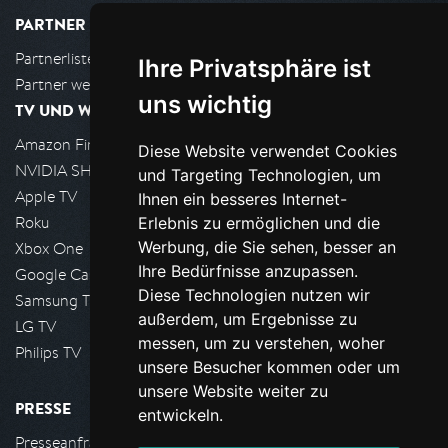
PARTNER
Partnerliste
Ihre Privatsphäre ist
Partner werden
uns wichtig
TV UND WOHNZIMMER
Amazon FireTV
Diese Website verwendet Cookies
NVIDIA SHIELD, Google TV
und Targeting Technologien, um
Apple TV
Ihnen ein besseres Internet-
Roku
Erlebnis zu ermöglichen und die
Werbung, die Sie sehen, besser an
Xbox One
Ihre Bedürfnisse anzupassen.
Google Cast
Diese Technologien nutzen wir
Samsung TV
außerdem, um Ergebnisse zu
LG TV
messen, um zu verstehen, woher
Philips TV
unsere Besucher kommen oder um
unsere Website weiter zu
PRESSE
entwickeln.
Presseanfrage stellen