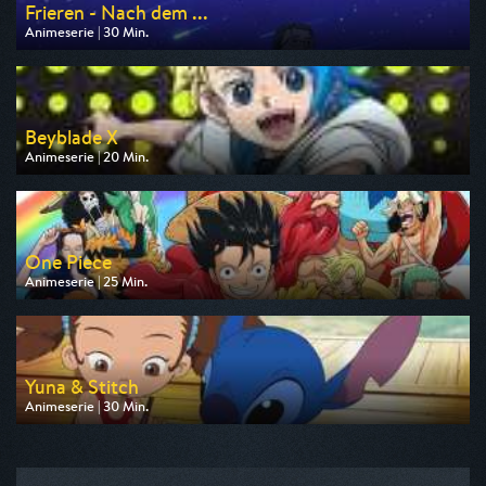
Frieren - Nach dem ...
Animeserie | 30 Min.
Ausgestrahlt von Pro 7 Maxx
am 08.08.2026, 00:20
Beyblade X
Animeserie | 20 Min.
Ausgestrahlt von Toggo Plus
am 08.08.2026, 20:25
One Piece
Animeserie | 25 Min.
Ausgestrahlt von Pro 7 Maxx
am 06.08.2026, 18:05
Yuna & Stitch
Animeserie | 30 Min.
Ausgestrahlt von Disney Channel
am 07.08.2026, 16:15