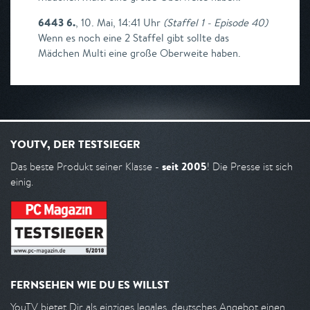
6443 6.
,
10. Mai, 14:41 Uhr
(
Staffel 1 - Episode 40
)
Wenn es noch eine 2 Staffel gibt sollte das
Mädchen Multi eine große Oberweite haben.
YOUTV, DER TESTSIEGER
seit 2005
Das beste Produkt seiner Klasse -
! Die Presse ist sich
einig.
FERNSEHEN WIE DU ES WILLST
YouTV bietet Dir als einziges legales, deutsches Angebot einen