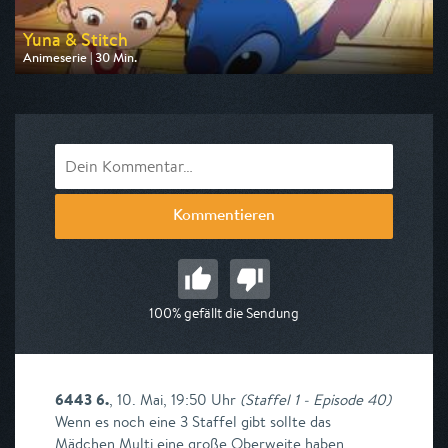
Yuna & Stitch
Animeserie | 30 Min.
Ausgestrahlt von Disney Channel
am 07.08.2026, 16:15
Kommentieren
100% gefällt die Sendung
6443 6.
,
10. Mai, 19:50 Uhr
(
Staffel 1 - Episode 40
)
Wenn es noch eine 3 Staffel gibt sollte das
Mädchen Multi eine große Oberweite haben.