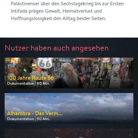
Palästinenser über den Sechstagekrieg bis zur Ersten
Intifada prägen Gewalt, Heimatverlust und
Hoffnungslosigkeit den Alltag beider Seiten.
Nutzer haben auch angesehen
100 Jahre Route 66
Dokumentation | 90 Min.
Ausgestrahlt von arte
am 13.08.2026, 20:15
Alhambra - Das Verm...
Dokumentation | 90 Min.
Ausgestrahlt von arte
am 08.08.2026, 20:15