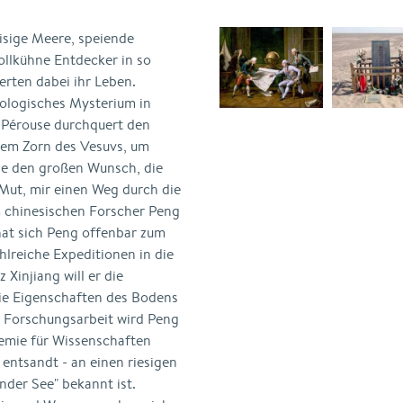
sige Meere, speiende
ollkühne Entdecker in so
erten dabei ihr Leben.
ologisches Mysterium in
 Pérouse durchquert den
h dem Zorn des Vesuvs, um
abe den großen Wunsch, die
Mut, mir einen Weg durch die
m chinesischen Forscher Peng
at sich Peng offenbar zum
lreiche Expeditionen in die
 Xinjiang will er die
ie Eigenschaften des Bodens
n Forschungsarbeit wird Peng
emie für Wissenschaften
 entsandt - an einen riesigen
nder See" bekannt ist.