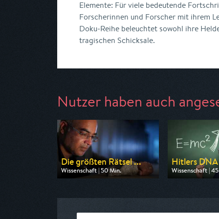
Elemente: Für viele bedeutende Fortschr
Forscherinnen und Forscher mit ihrem Le
Doku-Reihe beleuchtet sowohl ihre Helde
tragischen Schicksale.
Nutzer haben auch anges
Die größten Rätsel ...
Hitlers DNA -
Wissenschaft | 50 Min.
Wissenschaft | 45
Ausgestrahlt von ARD alpha
Ausgestrahlt von 
am 11.08.2026, 20:15
am 13.08.2026, 2