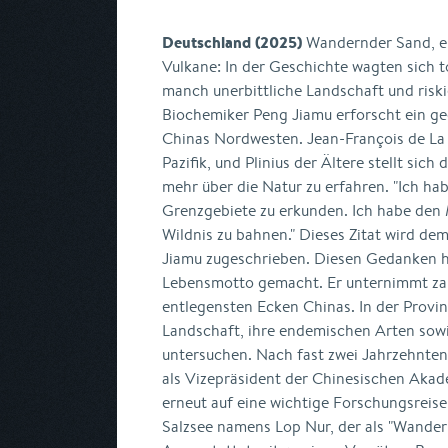
Deutschland (2025)
Wandernder Sand, ei
Vulkane: In der Geschichte wagten sich t
manch unerbittliche Landschaft und riski
Biochemiker Peng Jiamu erforscht ein ge
Chinas Nordwesten. Jean-François de La
Pazifik, und Plinius der Ältere stellt sic
mehr über die Natur zu erfahren. "Ich h
Grenzgebiete zu erkunden. Ich habe den 
Wildnis zu bahnen." Dieses Zitat wird de
Jiamu zugeschrieben. Diesen Gedanken h
Lebensmotto gemacht. Er unternimmt zah
entlegensten Ecken Chinas. In der Provinz
Landschaft, ihre endemischen Arten sow
untersuchen. Nach fast zwei Jahrzehnte
als Vizepräsident der Chinesischen Akad
erneut auf eine wichtige Forschungsreise
Salzsee namens Lop Nur, der als "Wander