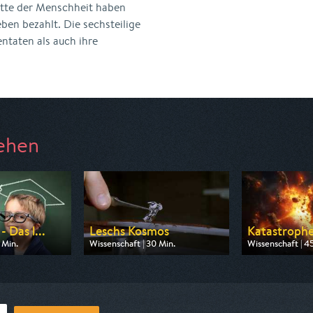
itte der Menschheit haben
ben bezahlt. Die sechsteilige
ntaten als auch ihre
ehen
 Das l...
Leschs Kosmos
Katastrophen
 Min.
Wissenschaft | 30 Min.
Wissenschaft | 4
n-tv
Ausgestrahlt von ZDF info
Ausgestrahlt von
0:15
am 09.08.2026, 07:10
am 09.08.2026,