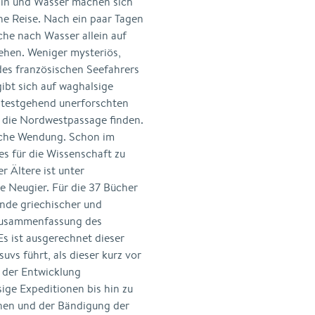
zin und Wasser machen sich
he Reise. Nach ein paar Tagen
che nach Wasser allein auf
ehen. Weniger mysteriös,
des französischen Seefahrers
ibt sich auf waghalsige
eitestgehend unerforschten
ll die Nordwestpassage finden.
iche Wendung. Schon im
s für die Wissenschaft zu
er Ältere ist unter
re Neugier. Für die 37 Bücher
sende griechischer und
 Zusammenfassung des
s ist ausgerechnet dieser
vs führt, als dieser kurz vor
 der Entwicklung
ige Expeditionen bis hin zu
nen und der Bändigung der