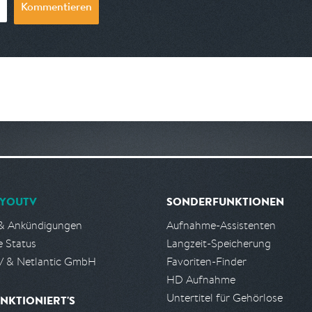
Kommentieren
YOUTV
SONDERFUNKTIONEN
& Ankündigungen
Aufnahme-Assistenten
e Status
Langzeit-Speicherung
 & Netlantic GmbH
Favoriten-Finder
HD Aufnahme
Untertitel für Gehörlose
NKTIONIERT'S