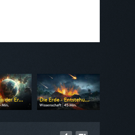
 der Er...
Die Erde - Entstehu...
5 Min.
Wissenschaft | 45 Min.
 ZDF info
Ausgestrahlt von ZDF info
 14:20
am 10.08.2026, 15:00