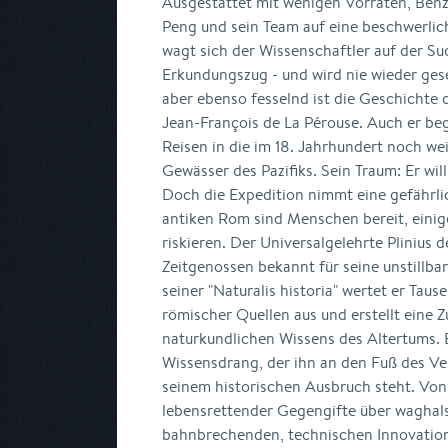
Ausgestattet mit wenigen Vorräten, Ben
Peng und sein Team auf eine beschwerlic
wagt sich der Wissenschaftler auf der Su
Erkundungszug - und wird nie wieder ges
aber ebenso fesselnd ist die Geschichte 
Jean-François de La Pérouse. Auch er beg
Reisen in die im 18. Jahrhundert noch w
Gewässer des Pazifiks. Sein Traum: Er wi
Doch die Expedition nimmt eine gefährl
antiken Rom sind Menschen bereit, einige
riskieren. Der Universalgelehrte Plinius d
Zeitgenossen bekannt für seine unstillba
seiner "Naturalis historia" wertet er Tau
römischer Quellen aus und erstellt eine
naturkundlichen Wissens des Altertums. E
Wissensdrang, der ihn an den Fuß des Vesu
seinem historischen Ausbruch steht. Von
lebensrettender Gegengifte über waghals
bahnbrechenden, technischen Innovatio