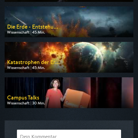
Ausgestrahlt von ZDF info
am 09.08.2026, 07:00
Die Erde - Entstehu...
Wissenschaft | 45 Min.
Ausgestrahlt von ZDF info
am 10.08.2026, 15:00
Katastrophen der Er...
Wissenschaft | 45 Min.
Ausgestrahlt von ZDF info
am 09.08.2026, 14:15
Campus Talks
Wissenschaft | 30 Min.
Ausgestrahlt von ARD alpha
am 08.08.2026, 12:30