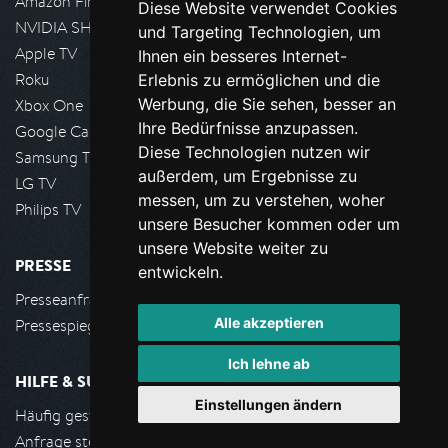
Amazon FireTV
Diese Website verwendet Cookies
NVIDIA SHIELD, Google TV
und Targeting Technologien, um
Apple TV
Ihnen ein besseres Internet-
Roku
Erlebnis zu ermöglichen und die
Werbung, die Sie sehen, besser an
Xbox One
Ihre Bedürfnisse anzupassen.
Google Cast
Diese Technologien nutzen wir
Samsung TV
außerdem, um Ergebnisse zu
LG TV
messen, um zu verstehen, woher
Philips TV
unsere Besucher kommen oder um
unsere Website weiter zu
PRESSE
entwickeln.
Presseanfrage stellen
Alle akzeptieren
Pressespiegel
Ich lehne ab
HILFE & SUPPORT
Einstellungen ändern
Häufig gestellte Fragen
Anfrage stellen