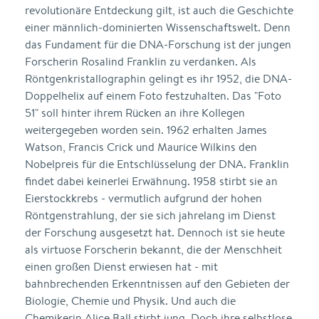
revolutionäre Entdeckung gilt, ist auch die Geschichte
einer männlich-dominierten Wissenschaftswelt. Denn
das Fundament für die DNA-Forschung ist der jungen
Forscherin Rosalind Franklin zu verdanken. Als
Röntgenkristallographin gelingt es ihr 1952, die DNA-
Doppelhelix auf einem Foto festzuhalten. Das "Foto
51" soll hinter ihrem Rücken an ihre Kollegen
weitergegeben worden sein. 1962 erhalten James
Watson, Francis Crick und Maurice Wilkins den
Nobelpreis für die Entschlüsselung der DNA. Franklin
findet dabei keinerlei Erwähnung. 1958 stirbt sie an
Eierstockkrebs - vermutlich aufgrund der hohen
Röntgenstrahlung, der sie sich jahrelang im Dienst
der Forschung ausgesetzt hat. Dennoch ist sie heute
als virtuose Forscherin bekannt, die der Menschheit
einen großen Dienst erwiesen hat - mit
bahnbrechenden Erkenntnissen auf den Gebieten der
Biologie, Chemie und Physik. Und auch die
Chemikerin Alice Ball stirbt jung. Doch ihre selbstlose