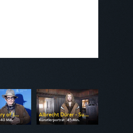
y of J...
Albrecht Dürer - Su...
 40 Min.
Künstlerporträt | 45 Min.
 3sat
Ausgestrahlt von ZDF info
19:20
am 11.08.2026, 15:00