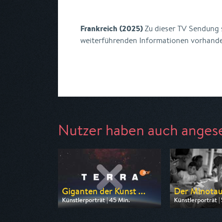
Frankreich (2025)
Zu dieser TV Sendung s
weiterführenden Informationen vorhand
Nutzer haben auch anges
Giganten der Kunst ...
Der Minotaur
Künstlerporträt | 45 Min.
Künstlerporträt |
Ausgestrahlt von ZDF
Ausgestrahlt von 
am 08.08.2026, 02:45
am 09.08.2026, 