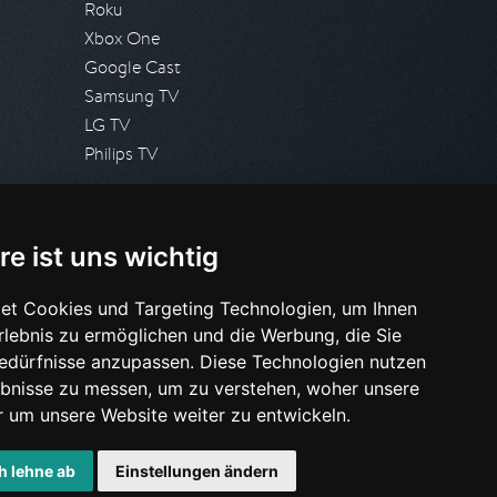
Roku
Xbox One
Google Cast
Samsung TV
LG TV
Philips TV
PRESSE
re ist uns wichtig
Presseanfrage stellen
Pressespiegel
et Cookies und Targeting Technologien, um Ihnen
Erlebnis zu ermöglichen und die Werbung, die Sie
HILFE & SUPPORT
Bedürfnisse anzupassen. Diese Technologien nutzen
Häufig gestellte Fragen
bnisse zu messen, um zu verstehen, woher unsere
Anfrage stellen
um unsere Website weiter zu entwickeln.
h lehne ab
Einstellungen ändern