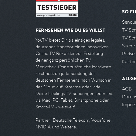
SO FU
Sendun
TV Se
FERNSEHEN WIE DU ES WILLST
TV Se
YouTV bietet Dir als einziges legales,
Suche
deutsches Angebot einen innovativen
Preise
Online TV Rekorder zur Erstellung
deiner ganz persönlichen TV
Kosten
Mediathek. Ohne zusätzliche Hardware
zeichnest du jede Sendung des
ALLG
deutschen Fernsehens nach Wunsch in
der Cloud auf. Streame oder lade
AGB
Deine Lieblings TV Sendungen jederzeit
Daten
via Mac, PC, Tablet, Smartphone oder
Impre
Smart-TV - weltweit!
Partner: Deutsche Telekom, Vodafone,
NVIDIA und Weitere.