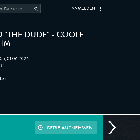
ANMELDEN
D "THE DUDE" - COOLE
UHM
:55, 01.06.2026
ät
gbar
SERIE AUFNEHMEN