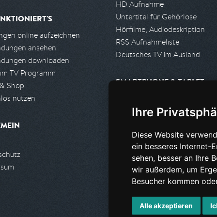
HD Aufnahme
Untertitel für Gehörlose
NKTIONIERT'S
Hörfilme, Audiodeskription
gen online aufzeichnen
RSS Aufnahmeliste
ndungen ansehen
Deutsches TV im Ausland
ndungen downloaden
 im TV Programm
SMARTPHONE & TABLET
 & Shop
los nutzen
iPhone, iPad App
Ihre Privatsphä
Android App
EMEIN
Diese Website verwend
PARTNER
ein besseres Internet-
schutz
Partnerliste
sehen, besser an Ihre 
ssum
Partner werden
wir außerdem, um Erge
Besucher kommen oder 
Alle akzeptieren
Ic