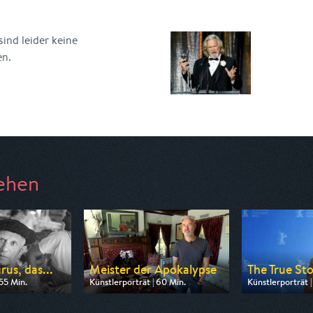
ind leider keine
en.
ehen
us, das...
Meister der Apokalypse
The True Stor
 55 Min.
Künstlerporträt | 60 Min.
Künstlerporträt |
arte
Ausgestrahlt von Phoenix
Ausgestrahlt von
17:00
am 07.08.2026, 22:30
am 10.08.2026, 