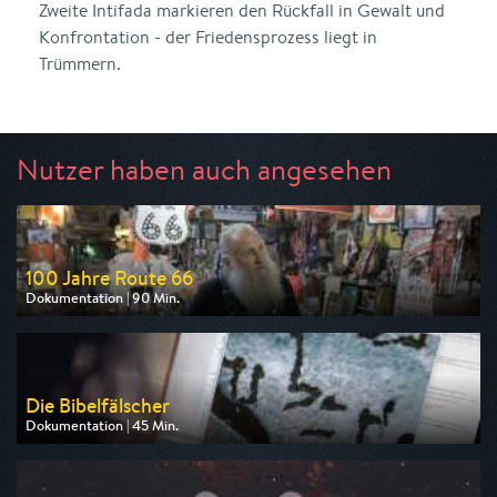
Zweite Intifada markieren den Rückfall in Gewalt und
Konfrontation - der Friedensprozess liegt in
Trümmern.
Nutzer haben auch angesehen
100 Jahre Route 66
Dokumentation | 90 Min.
Ausgestrahlt von arte
am 13.08.2026, 20:15
Die Bibelfälscher
Dokumentation | 45 Min.
Ausgestrahlt von arte
am 11.08.2026, 20:15