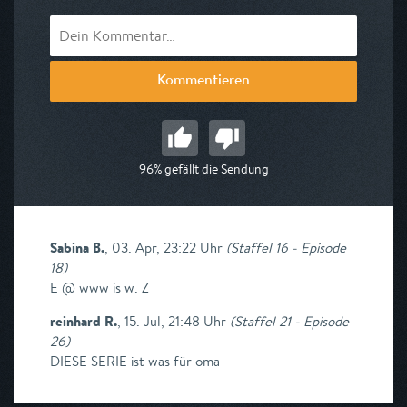
Kommentieren
96% gefällt die Sendung
Sabina B.
,
03. Apr, 23:22 Uhr
(
Staffel 16 - Episode
18
)
E @ www is w. Z
reinhard R.
,
15. Jul, 21:48 Uhr
(
Staffel 21 - Episode
26
)
DIESE SERIE ist was für oma