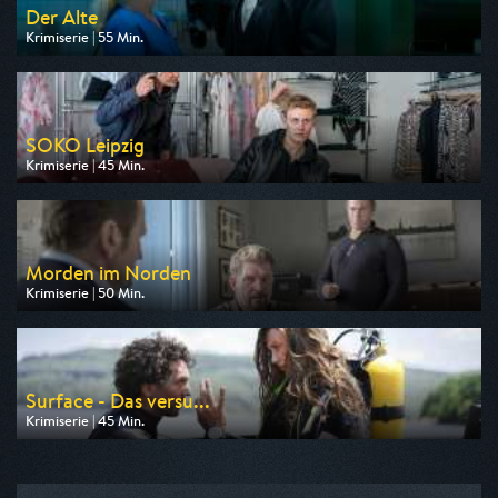
Der Alte
Krimiserie | 55 Min.
Ausgestrahlt von ZDF
am 09.08.2026, 18:00
SOKO Leipzig
Krimiserie | 45 Min.
Ausgestrahlt von ZDF
am 07.08.2026, 21:15
Morden im Norden
Krimiserie | 50 Min.
Ausgestrahlt von ARD
am 08.08.2026, 19:00
Surface - Das versu...
Krimiserie | 45 Min.
Ausgestrahlt von ARD
am 09.08.2026, 22:05