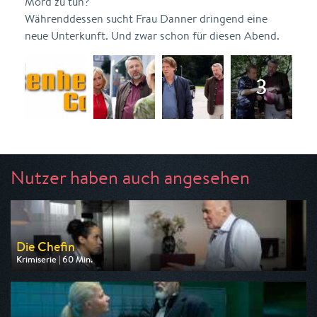
Mord zu tun?
Währenddessen sucht Frau Danner dringend eine
neue Unterkunft. Und zwar schon für diesen Abend.
Nutzer haben auch angesehen
Die Chefin
Krimiserie | 60 Min.
Ausgestrahlt von ZDF
am 07.08.2026, 20:15