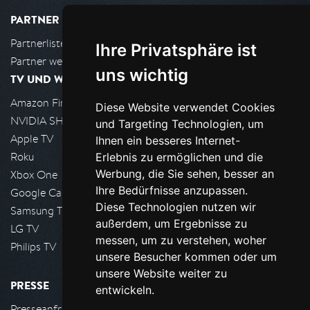
PARTNER
Partnerliste
Ihre Privatsphäre ist
Partner werden
uns wichtig
TV UND WOHNZIMMER
Amazon FireTV
Diese Website verwendet Cookies
NVIDIA SHIELD, Google TV
und Targeting Technologien, um
Apple TV
Ihnen ein besseres Internet-
Roku
Erlebnis zu ermöglichen und die
Werbung, die Sie sehen, besser an
Xbox One
Ihre Bedürfnisse anzupassen.
Google Cast
Diese Technologien nutzen wir
Samsung TV
außerdem, um Ergebnisse zu
LG TV
messen, um zu verstehen, woher
Philips TV
unsere Besucher kommen oder um
unsere Website weiter zu
PRESSE
entwickeln.
Presseanfrage stellen