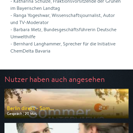
- Katharina Schulze, Fraktionsvorsitzende der Grünen
im Bayerischen Landtag
- Ranga Yogeshwar, Wissenschaftsjournalist, Autor
und TV-Moderator
- Barbara Metz, Bundesgeschäftsführerin Deutsche
Umwelthilfe
- Bernhard Langhammer, Sprecher für die Initiative
ChemDelta Bavaria
Nutzer haben auch angesehen
Berlin direkt - Som...
Gespräch | 20 Min.
Ausgestrahlt von ZDF
am 09.08.2026, 19:10