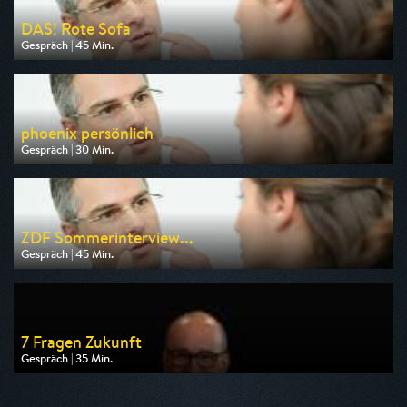
DAS! Rote Sofa
Gespräch | 45 Min.
Ausgestrahlt von NDR
am 08.08.2026, 18:45
phoenix persönlich
Gespräch | 30 Min.
Ausgestrahlt von Phoenix
am 09.08.2026, 11:30
ZDF Sommerinterview...
Gespräch | 45 Min.
Ausgestrahlt von Phoenix
am 10.08.2026, 09:15
7 Fragen Zukunft
Gespräch | 35 Min.
Ausgestrahlt von ARD alpha
am 12.08.2026, 22:15