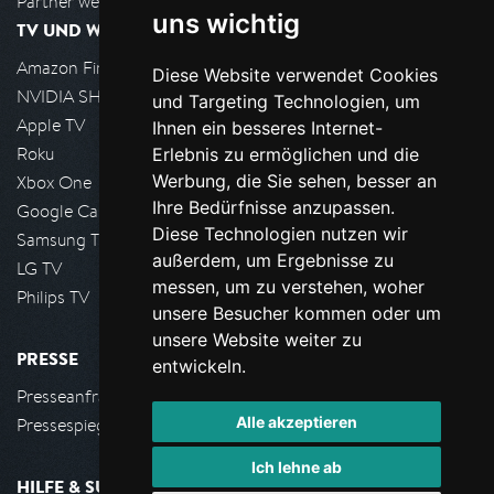
Partner werden
uns wichtig
TV UND WOHNZIMMER
Amazon FireTV
Diese Website verwendet Cookies
NVIDIA SHIELD, Google TV
und Targeting Technologien, um
Apple TV
Ihnen ein besseres Internet-
Roku
Erlebnis zu ermöglichen und die
Werbung, die Sie sehen, besser an
Xbox One
Ihre Bedürfnisse anzupassen.
Google Cast
Diese Technologien nutzen wir
Samsung TV
außerdem, um Ergebnisse zu
LG TV
messen, um zu verstehen, woher
Philips TV
unsere Besucher kommen oder um
unsere Website weiter zu
PRESSE
entwickeln.
Presseanfrage stellen
Alle akzeptieren
Pressespiegel
Ich lehne ab
HILFE & SUPPORT