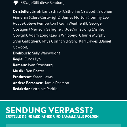
53% gefällt diese Sendung
Darsteller:
Sarah Lancashire (Catherine Cawood), Siobhan
Finneran (Clare Cartwright), James Norton (Tommy Lee
Royce), Steve Pemberton (Kevin Weatherill), George
Costigan (Nevison Gallagher), Joe Armstrong (Ashley
Cowgill), Adam Long (Lewis Whippey), Charlie Murphy
(Ann Gallagher), Rhys Connah (Ryan), Karl Davies (Daniel
Cawood)
Drehbuch:
Sally Wainwright
Regie:
Euros Lyn
Kamera:
Ivan Strasburg
Musik:
Ben Foster
Produzent:
Karen Lewis
Andere Personen:
Jamie Pearson
Redaktion:
Virginie Padilla
SENDUNG VERPASST?
ERSTELLE DEINE MEDIATHEK UND SAMMLE ALLE
FOLGEN