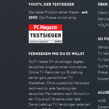
YOUTV, DER TESTSIEGER
ÜBER
seit
Das beste Produkt seiner Klasse -
News 
2005
! Die Presse ist sich einig.
Servic
YOUTV
SO FU
Sendun
TV Se
FERNSEHEN WIE DU ES WILLST
TV Se
YouTV bietet Dir als einziges legales,
Suche
deutsches Angebot einen innovativen
Preise
Online TV Rekorder zur Erstellung
deiner ganz persönlichen TV
Kosten
Mediathek. Ohne zusätzliche Hardware
zeichnest du jede Sendung des
ALLG
deutschen Fernsehens nach Wunsch in
der Cloud auf. Streame oder lade
AGB
Deine Lieblings TV Sendungen jederzeit
Daten