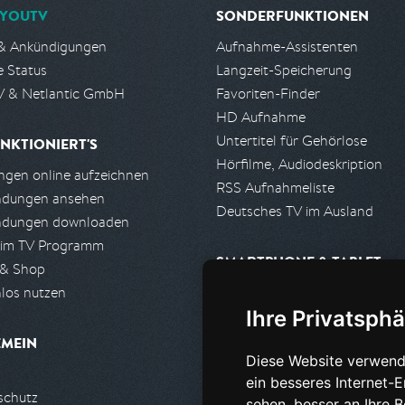
YOUTV
SONDERFUNKTIONEN
& Ankündigungen
Aufnahme-Assistenten
e Status
Langzeit-Speicherung
 & Netlantic GmbH
Favoriten-Finder
HD Aufnahme
Untertitel für Gehörlose
NKTIONIERT'S
Hörfilme, Audiodeskription
gen online aufzeichnen
RSS Aufnahmeliste
ndungen ansehen
Deutsches TV im Ausland
ndungen downloaden
 im TV Programm
SMARTPHONE & TABLET
 & Shop
los nutzen
iPhone, iPad App
Ihre Privatsphä
Android App
EMEIN
Diese Website verwend
PARTNER
ein besseres Internet-
schutz
Partnerliste
sehen, besser an Ihre 