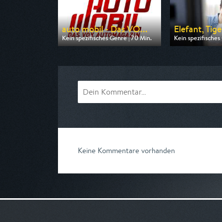
auto mobil - Das VO...
Elefant, Tige
Kein spezifisches Genre | 70 Min.
Kein spezifisches
Ausgestrahlt von VOX
Ausgestrahlt vo
am 09.08.2026, 17:00
am 08.08.2026, 
Keine Kommentare vorhanden