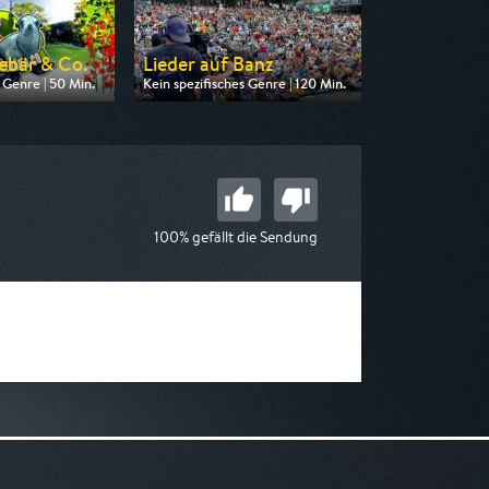
ebär & Co.
Lieder auf Banz
 Genre | 50 Min.
Kein spezifisches Genre | 120 Min.
on NDR
Ausgestrahlt von BR
17:10
am 10.08.2026, 22:45
100% gefällt die Sendung