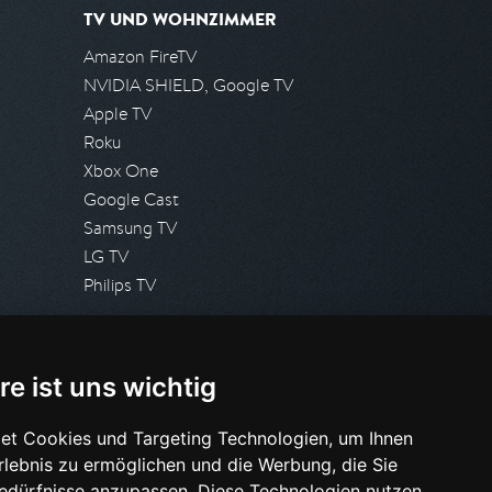
TV UND WOHNZIMMER
Amazon FireTV
NVIDIA SHIELD, Google TV
Apple TV
Roku
Xbox One
Google Cast
Samsung TV
LG TV
Philips TV
PRESSE
re ist uns wichtig
Presseanfrage stellen
Pressespiegel
et Cookies und Targeting Technologien, um Ihnen
Erlebnis zu ermöglichen und die Werbung, die Sie
HILFE & SUPPORT
Bedürfnisse anzupassen. Diese Technologien nutzen