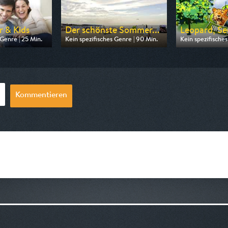
r & Kids
Der schönste Sommer...
Leopard, Se
 Genre | 25 Min.
Kein spezifisches Genre | 90 Min.
Kein spezifisches
n ARD
Ausgestrahlt von MDR
Ausgestrahlt v
06:20
am 09.08.2026, 20:15
am 07.08.2026, 
Kommentieren