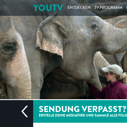
YOUTV
ENTDECKEN
TV PROGRAMM
SENDUNG VERPASST?
ERSTELLE DEINE MEDIATHEK UND SAMMLE ALLE
FOL