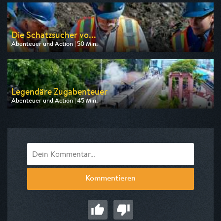
am 15.08.2026, 00:20
Die Schatzsucher vo...
Abenteuer und Action | 50 Min.
Ausgestrahlt von Kabel eins Doku
am 09.08.2026, 18:35
Legendäre Zugabenteuer
Abenteuer und Action | 45 Min.
Ausgestrahlt von Phoenix
am 15.08.2026, 22:30
Kommentieren