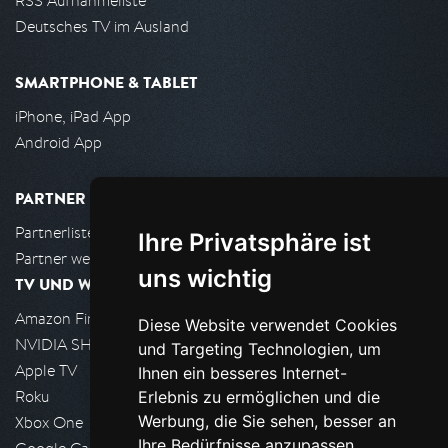
RSS Aufnahmeliste
Deutsches TV im Ausland
SMARTPHONE & TABLET
iPhone, iPad App
Android App
PARTNER
Partnerliste
Ihre Privatsphäre ist
Partner werden
uns wichtig
TV UND WOHNZIMMER
Amazon FireTV
Diese Website verwendet Cookies
NVIDIA SHIELD, Google TV
und Targeting Technologien, um
Apple TV
Ihnen ein besseres Internet-
Roku
Erlebnis zu ermöglichen und die
Werbung, die Sie sehen, besser an
Xbox One
Ihre Bedürfnisse anzupassen.