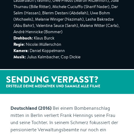
Lauterbach (Yasmin), Uwe Preuss (Martin Ritzenhoff), Julia
Thurnau (Bille Ritter), Michele Cuciuffo (Sharif Nader), Dar
Salim (Hassan), Blerim Destani (Abdellah), Uwe Bohm
(Michaelis), Melanie Winiger (Nazimah), Lasha Bakradze
(Abu Bahir), Valentina Sauca (Sarah), Malena Witter (Carla),
André Hennicke (Bommer)
Drehbuch:
Klaus Burck
Regie:
Nicolai Müllerschön
Kamera:
Daniel Koppelmann
Musik:
Julius Kalmbacher, Cop Dickie
SENDUNG VERPASST?
ERSTELLE DEINE MEDIATHEK UND SAMMLE ALLE
FILME
Deutschland (2016)
Bei einem Bombenanschlag
mitten in Berlin verliert Frank Hennings seine Frau
und seine Tochter. In seinem Schmerz fokussiert der
pensionierte Verwaltungsbeamte nur noch ein