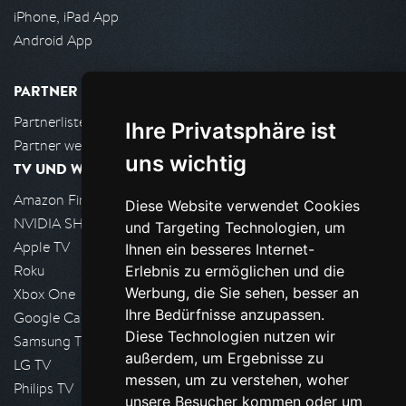
iPhone, iPad App
Android App
PARTNER
Partnerliste
Ihre Privatsphäre ist
Partner werden
uns wichtig
TV UND WOHNZIMMER
Amazon FireTV
Diese Website verwendet Cookies
NVIDIA SHIELD, Google TV
und Targeting Technologien, um
Apple TV
Ihnen ein besseres Internet-
Roku
Erlebnis zu ermöglichen und die
Werbung, die Sie sehen, besser an
Xbox One
Ihre Bedürfnisse anzupassen.
Google Cast
Diese Technologien nutzen wir
Samsung TV
außerdem, um Ergebnisse zu
LG TV
messen, um zu verstehen, woher
Philips TV
unsere Besucher kommen oder um