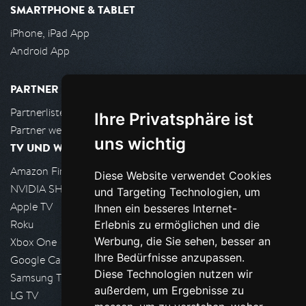
SMARTPHONE & TABLET
iPhone, iPad App
Android App
PARTNER
Partnerliste
Ihre Privatsphäre ist
Partner werden
uns wichtig
TV UND WOHNZIMMER
Amazon FireTV
Diese Website verwendet Cookies
NVIDIA SHIELD, Google TV
und Targeting Technologien, um
Apple TV
Ihnen ein besseres Internet-
Roku
Erlebnis zu ermöglichen und die
Werbung, die Sie sehen, besser an
Xbox One
Ihre Bedürfnisse anzupassen.
Google Cast
Diese Technologien nutzen wir
Samsung TV
außerdem, um Ergebnisse zu
LG TV