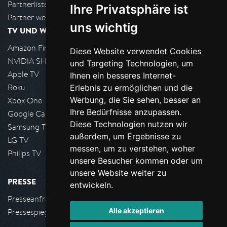
Partnerliste
Ihre Privatsphäre ist
Partner werden
uns wichtig
TV UND WOHNZIMMER
Amazon FireTV
Diese Website verwendet Cookies
NVIDIA SHIELD, Google TV
und Targeting Technologien, um
Apple TV
Ihnen ein besseres Internet-
Roku
Erlebnis zu ermöglichen und die
Werbung, die Sie sehen, besser an
Xbox One
Ihre Bedürfnisse anzupassen.
Google Cast
Diese Technologien nutzen wir
Samsung TV
außerdem, um Ergebnisse zu
LG TV
messen, um zu verstehen, woher
Philips TV
unsere Besucher kommen oder um
unsere Website weiter zu
PRESSE
entwickeln.
Presseanfrage stellen
Alle akzeptieren
Pressespiegel