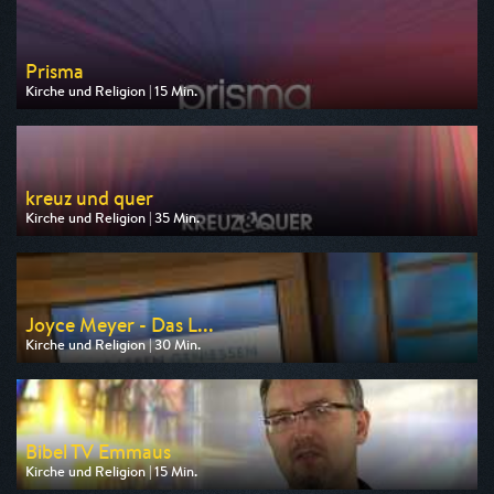
Prisma
Kirche und Religion | 15 Min.
Ausgestrahlt von ARD alpha
am 09.08.2026, 18:45
kreuz und quer
Kirche und Religion | 35 Min.
Ausgestrahlt von ARD alpha
am 10.08.2026, 13:30
Joyce Meyer - Das L...
Kirche und Religion | 30 Min.
Ausgestrahlt von Bibel TV
am 09.08.2026, 23:00
Bibel TV Emmaus
Kirche und Religion | 15 Min.
Ausgestrahlt von Bibel TV