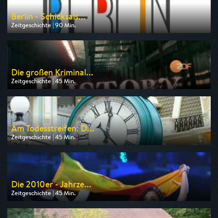
Berlin - Schicksals...
Zeitgeschichte | 90 Min.
Ausgestrahlt von rbb
am 11.08.2026, 20:15
Die großen Kriminal...
Zeitgeschichte | 45 Min.
Ausgestrahlt von ZDF info
am 10.08.2026, 18:45
Am Todesstreifen: D...
Zeitgeschichte | 45 Min.
Ausgestrahlt von ZDF
am 13.08.2026, 01:45
Die 2010er - Jahrze...
Zeitgeschichte | 45 Min.
Ausgestrahlt von ZDF info
am 11.08.2026, 18:45