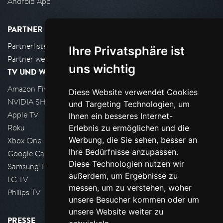
Android App
PARTNER
Partnerliste
Ihre Privatsphäre ist
Partner werden
uns wichtig
TV UND WOHNZIMMER
Amazon FireTV
Diese Website verwendet Cookies
NVIDIA SHIELD, Google TV
und Targeting Technologien, um
Apple TV
Ihnen ein besseres Internet-
Roku
Erlebnis zu ermöglichen und die
Werbung, die Sie sehen, besser an
Xbox One
Ihre Bedürfnisse anzupassen.
Google Cast
Diese Technologien nutzen wir
Samsung TV
außerdem, um Ergebnisse zu
LG TV
messen, um zu verstehen, woher
Philips TV
unsere Besucher kommen oder um
unsere Website weiter zu
PRESSE