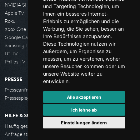
NVIDIA SHIELD, Google TV
und Targeting Technologien, um
Apple TV
Ihnen ein besseres Internet-
Roku
Erlebnis zu ermöglichen und die
Werbung, die Sie sehen, besser an
Xbox One
Ihre Bedürfnisse anzupassen.
Google Cast
Diese Technologien nutzen wir
Samsung TV
außerdem, um Ergebnisse zu
LG TV
messen, um zu verstehen, woher
Philips TV
unsere Besucher kommen oder um
unsere Website weiter zu
PRESSE
entwickeln.
Presseanfrage stellen
Alle akzeptieren
Pressespiegel
Ich lehne ab
HILFE & SUPPORT
Einstellungen ändern
Häufig gestellte Fragen
Anfrage stellen