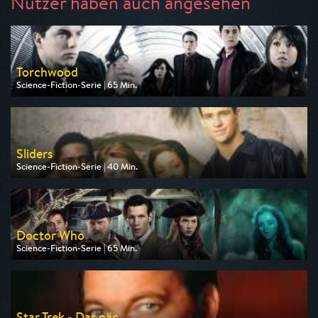
Nutzer haben auch angesehen
Torchwood
Science-Fiction-Serie | 65 Min.
Ausgestrahlt von Tele 5
am 10.08.2026, 22:15
Sliders
Science-Fiction-Serie | 40 Min.
Ausgestrahlt von Tele 5
am 08.08.2026, 03:40
Doctor Who
Science-Fiction-Serie | 65 Min.
Ausgestrahlt von Tele 5
am 09.08.2026, 16:05
Star Trek - Das näc...