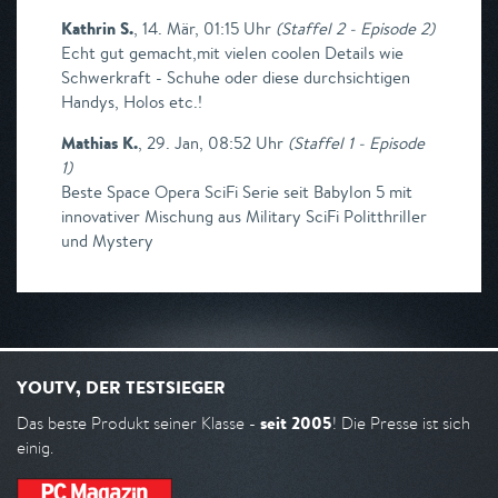
Kathrin S.
,
14. Mär, 01:15 Uhr
(
Staffel 2 - Episode 2
)
Echt gut gemacht,mit vielen coolen Details wie
Schwerkraft - Schuhe oder diese durchsichtigen
Handys, Holos etc.!
Mathias K.
,
29. Jan, 08:52 Uhr
(
Staffel 1 - Episode
1
)
Beste Space Opera SciFi Serie seit Babylon 5 mit
innovativer Mischung aus Military SciFi Politthriller
und Mystery
YOUTV, DER TESTSIEGER
seit 2005
Das beste Produkt seiner Klasse -
! Die Presse ist sich
einig.