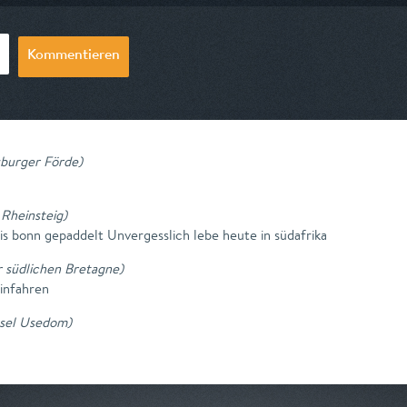
Kommentieren
sburger Förde
)
 Rheinsteig
)
s bonn gepaddelt Unvergesslich lebe heute in südafrika
r südlichen Bretagne
)
infahren
nsel Usedom
)