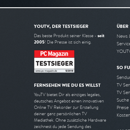
YOUTV, DER TESTSIEGER
ÜBER
seit
Das beste Produkt seiner Klasse -
News 
2005
! Die Presse ist sich einig.
Servic
YOUTV
SO FU
Sendun
TV Se
FERNSEHEN WIE DU ES WILLST
TV Se
YouTV bietet Dir als einziges legales,
Suche
deutsches Angebot einen innovativen
Preise
Online TV Rekorder zur Erstellung
deiner ganz persönlichen TV
Kosten
Mediathek. Ohne zusätzliche Hardware
zeichnest du jede Sendung des