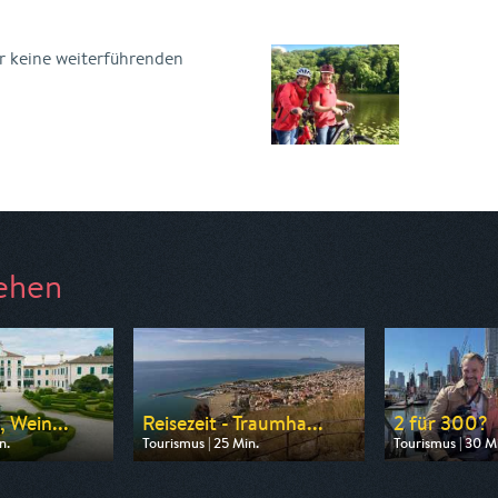
r keine weiterführenden
ehen
, Wein...
Reisezeit - Traumha...
2 für 300?
n.
Tourismus | 25 Min.
Tourismus | 30 M
3sat
Ausgestrahlt von 3sat
Ausgestrahlt v
23:05
am 08.08.2026, 15:05
am 07.08.2026, 