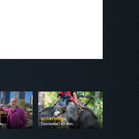
unterwegs
in.
Tourismus | 45 Min.
on WDR
Ausgestrahlt von 3sat
18:15
am 11.08.2026, 13:15