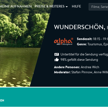
MEINE
AUFNAHMEN
PREISE &
WEITERES
HILFE
WUNDERSCHÖN
,
Sendezeit:
18:15 - 19
Genre:
Tourismus, Ep
Untertitel für die Sendung verfü
98% gefällt diese Sendung
Andere Personen:
Andrea Wich
Moderator:
Stefan Pinnow, Anne Wil
GEN