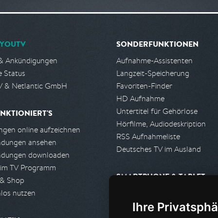
YOUTV
SONDERFUNKTIONEN
& Ankündigungen
Aufnahme-Assistenten
e Status
Langzeit-Speicherung
 & Netlantic GmbH
Favoriten-Finder
HD Aufnahme
Untertitel für Gehörlose
NKTIONIERT'S
Hörfilme, Audiodeskription
gen online aufzeichnen
RSS Aufnahmeliste
ndungen ansehen
Deutsches TV im Ausland
ndungen downloaden
 im TV Programm
SMARTPHONE & TABLET
 & Shop
los nutzen
iPhone, iPad App
Ihre Privatsphä
Android App