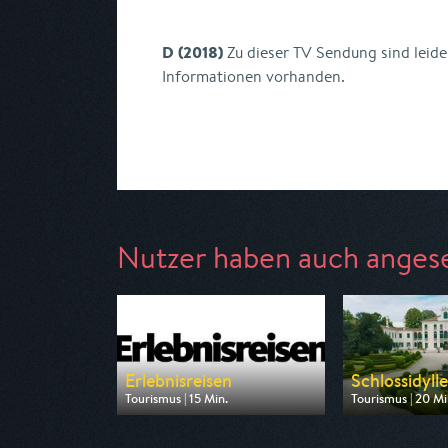
D (2018)
Zu dieser TV Sendung sind leide
Informationen vorhanden.
Nutzer haben auch anges
Erlebnisreisen
Schlossidylle
Tourismus | 15 Min.
Tourismus | 20 Mi
Ausgestrahlt von 3sat
Ausgestrahlt von 
am 07.08.2026, 21:45
am 08.08.2026, 