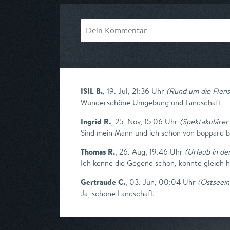
ISIL B.
,
19. Jul, 21:36 Uhr
(
Rund um die Flen
Wunderschöne Umgebung und Landschaft
Ingrid R.
,
25. Nov, 15:06 Uhr
(
Spektakulärer
Sind mein Mann und ich schon von boppard bi
Thomas R.
,
26. Aug, 19:46 Uhr
(
Urlaub in de
Ich kenne die Gegend schon, könnte gleich h
Gertraude C.
,
03. Jun, 00:04 Uhr
(
Ostseei
Ja, schöne Landschaft