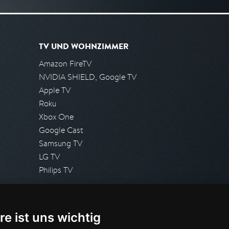
TV UND WOHNZIMMER
Amazon FireTV
NVIDIA SHIELD, Google TV
Apple TV
Roku
Xbox One
Google Cast
Samsung TV
LG TV
Philips TV
PRESSE
re ist uns wichtig
Presseanfrage stellen