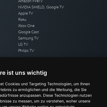
Amazon FireTV
NVIDIA SHIELD, Google TV
Apple TV
Roku
Xbox One
Google Cast
Samsung TV
LG TV
Philips TV
PRESSE
re ist uns wichtig
Presseanfrage stellen
Pressespiegel
et Cookies und Targeting Technologien, um Ihnen
Erlebnis zu ermöglichen und die Werbung, die Sie
HILFE & SUPPORT
Bedürfnisse anzupassen. Diese Technologien nutzen
Häufig gestellte Fragen
bnisse zu messen, um zu verstehen, woher unsere
Anfrage stellen
um unsere Website weiter zu entwickeln.