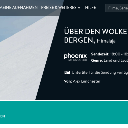
MEINE
AUFNAHMEN
PREISE &
WEITERES
HILFE
ÜBER DEN WOLKEN
Himalaja
BERGEN
,
Sendezeit:
18:00 - 18
Genre:
Land und Leu
Untertitel für die Sendung verfü
Von:
Alex Lanchester
GEN