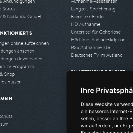
& Ankündigungen
Aufnahme-Assistenten
e Status
Langzeit-Speicherung
 & Netlantic GmbH
Favoriten-Finder
HD Aufnahme
Untertitel für Gehörlose
NKTIONIERT'S
Hörfilme, Audiodeskription
gen online aufzeichnen
RSS Aufnahmeliste
ndungen ansehen
Deutsches TV im Ausland
ndungen downloaden
 im TV Programm
SMARTPHONE & TABLET
 & Shop
los nutzen
iPhone, iPad App
Ihre Privatsphä
Android App
EMEIN
Diese Website verwend
PARTNER
ein besseres Internet-
schutz
Partnerliste
sehen, besser an Ihre 
ssum
Partner werden
wir außerdem, um Erge
Besucher kommen oder 