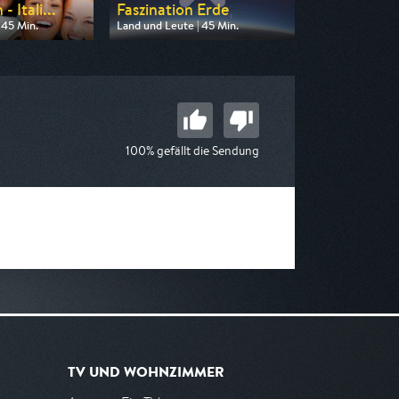
 Itali...
Faszination Erde
 45 Min.
Land und Leute | 45 Min.
n SWR
Ausgestrahlt von ZDF neo
20:15
am 08.08.2026, 15:25
100% gefällt die Sendung
TV UND WOHNZIMMER