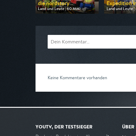
die nordstory
Expedition in
Land und Leute | 60 Min.
Land und Leute | 
Ausgestrahlt von NDR
Ausgestrahlt vo
am 07.08.2026, 20:15
am 07.08.2026, 
Keine Kommentare vorhanden
YOUTV, DER TESTSIEGER
ÜBER