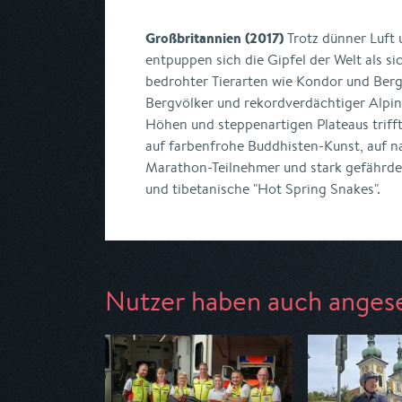
Großbritannien (2017)
Trotz dünner Luft 
entpuppen sich die Gipfel der Welt als s
bedrohter Tierarten wie Kondor und Berg
Bergvölker und rekordverdächtiger Alpi
Höhen und steppenartigen Plateaus triff
auf farbenfrohe Buddhisten-Kunst, auf n
Marathon-Teilnehmer und stark gefährde
und tibetanische "Hot Spring Snakes".
Nutzer haben auch anges