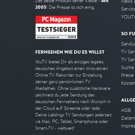
seit
Das beste Produkt seiner Klasse -
News 
2005
! Die Presse ist sich einig.
Servic
YOUTV
SO FU
Sendun
TV Se
FERNSEHEN WIE DU ES WILLST
TV Se
YouTV bietet Dir als einziges legales,
Suche
deutsches Angebot einen innovativen
Preise
Online TV Rekorder zur Erstellung
deiner ganz persönlichen TV
Kosten
Mediathek. Ohne zusätzliche Hardware
zeichnest du jede Sendung des
ALLG
deutschen Fernsehens nach Wunsch in
der Cloud auf. Streame oder lade
AGB
Deine Lieblings TV Sendungen jederzeit
Daten
via Mac, PC, Tablet, Smartphone oder
Impre
Smart-TV - weltweit!