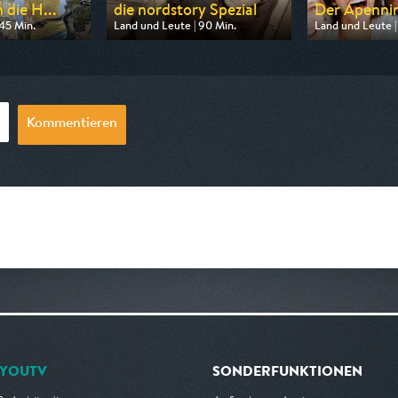
 die H...
die nordstory Spezial
Der Apennin -
45 Min.
Land und Leute | 90 Min.
Land und Leute |
n SWR
Ausgestrahlt von NDR
Ausgestrahlt vo
20:15
am 09.08.2026, 20:15
am 09.08.2026, 
Kommentieren
YOUTV
SONDERFUNKTIONEN