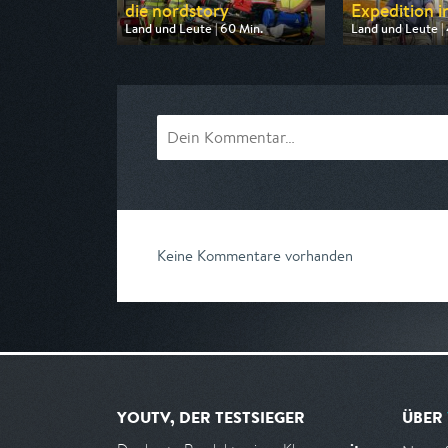
die nordstory
Expedition in
Land und Leute | 60 Min.
Land und Leute | 
Ausgestrahlt von NDR
Ausgestrahlt vo
am 07.08.2026, 20:15
am 07.08.2026, 
Keine Kommentare vorhanden
YOUTV, DER TESTSIEGER
ÜBER