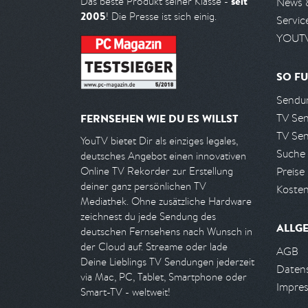
seit
Das beste Produkt seiner Klasse -
News 
2005
! Die Presse ist sich einig.
Servic
YOUTV
SO FU
Sendun
TV Se
FERNSEHEN WIE DU ES WILLST
TV Se
YouTV bietet Dir als einziges legales,
Suche
deutsches Angebot einen innovativen
Preise
Online TV Rekorder zur Erstellung
deiner ganz persönlichen TV
Kosten
Mediathek. Ohne zusätzliche Hardware
zeichnest du jede Sendung des
ALLG
deutschen Fernsehens nach Wunsch in
der Cloud auf. Streame oder lade
AGB
Deine Lieblings TV Sendungen jederzeit
Daten
via Mac, PC, Tablet, Smartphone oder
Impre
Smart-TV - weltweit!