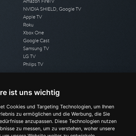
Amazon FireTV
NVIDIA SHIELD, Google TV
Apple TV
Roku
Xbox One
Google Cast
Samsung TV
LG TV
Philips TV
PRESSE
re ist uns wichtig
Presseanfrage stellen
Pressespiegel
et Cookies und Targeting Technologien, um Ihnen
Erlebnis zu ermöglichen und die Werbung, die Sie
HILFE & SUPPORT
Bedürfnisse anzupassen. Diese Technologien nutzen
Häufig gestellte Fragen
bnisse zu messen, um zu verstehen, woher unsere
Anfrage stellen
um unsere Website weiter zu entwickeln.