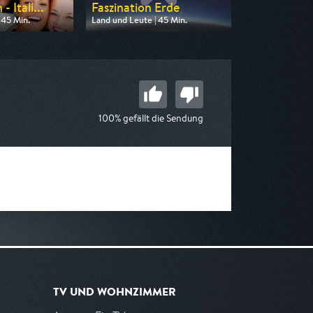
 Itali...
Faszination Erde
 45 Min.
Land und Leute | 45 Min.
n SWR
Ausgestrahlt von ZDF neo
20:15
am 08.08.2026, 15:25
100% gefällt die Sendung
TV UND WOHNZIMMER