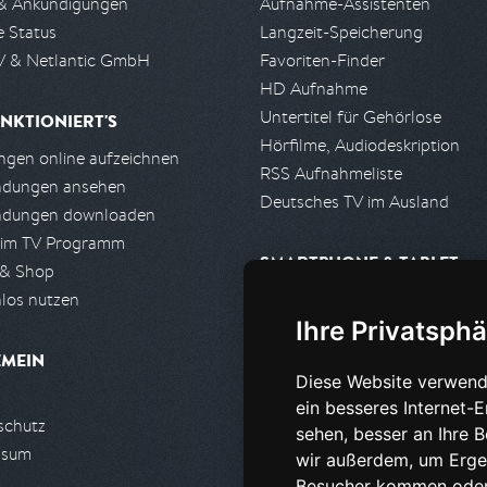
& Ankündigungen
Aufnahme-Assistenten
e Status
Langzeit-Speicherung
 & Netlantic GmbH
Favoriten-Finder
HD Aufnahme
Untertitel für Gehörlose
NKTIONIERT'S
Hörfilme, Audiodeskription
gen online aufzeichnen
RSS Aufnahmeliste
ndungen ansehen
Deutsches TV im Ausland
ndungen downloaden
 im TV Programm
SMARTPHONE & TABLET
 & Shop
los nutzen
iPhone, iPad App
Ihre Privatsphä
Android App
EMEIN
Diese Website verwend
PARTNER
ein besseres Internet-
schutz
Partnerliste
sehen, besser an Ihre 
ssum
Partner werden
wir außerdem, um Erge
Besucher kommen oder 