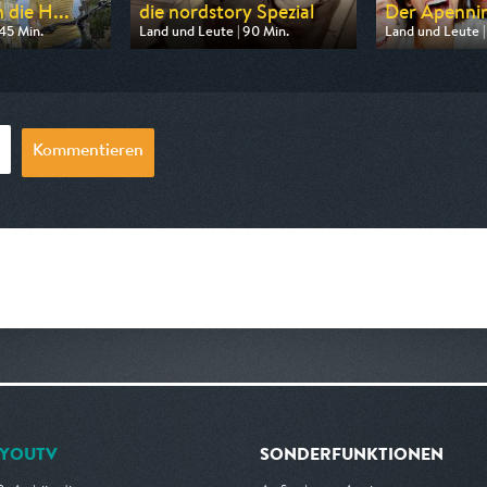
 die H...
die nordstory Spezial
Der Apennin -
45 Min.
Land und Leute | 90 Min.
Land und Leute |
n SWR
Ausgestrahlt von NDR
Ausgestrahlt vo
20:15
am 09.08.2026, 20:15
am 09.08.2026, 
Kommentieren
YOUTV
SONDERFUNKTIONEN