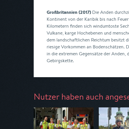
Großbritannien (2017)
Die Anden durchz
Kontinent von der Karibik bis nach Feue
Kilometern finden sich windumtoste Sec
Vulkane, karge Hochebenen und mensch
dem landschaftlichen Reichtum besitzt 
riesige Vorkommen an Bodenschätzen. Di
in die extremen Gegensätze der Anden, d
Gebirgskette.
Nutzer haben auch anges