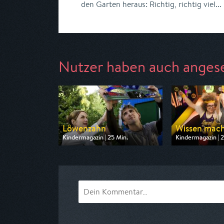
den Garten heraus: Richtig, richtig viel...
Nutzer haben auch anges
Löwenzahn
Wissen macht
Kindermagazin | 25 Min.
Kindermagazin | 2
Ausgestrahlt von ZDF
Ausgestrahlt vo
am 09.08.2026, 08:15
am 08.08.2026, 