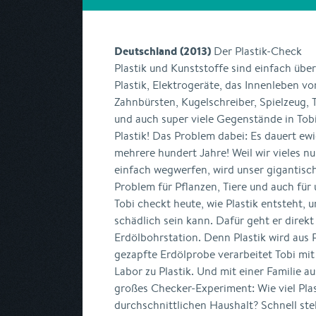
Deutschland (2013)
Der Plastik-Check
Plastik und Kunststoffe sind einfach übe
Plastik, Elektrogeräte, das Innenleben v
Zahnbürsten, Kugelschreiber, Spielzeug,
und auch super viele Gegenstände in Tobi
Plastik! Das Problem dabei: Es dauert ewig
mehrere hundert Jahre! Weil wir vieles n
einfach wegwerfen, wird unser gigantisc
Problem für Pflanzen, Tiere und auch fü
Tobi checkt heute, wie Plastik entsteht, 
schädlich sein kann. Dafür geht er direkt 
Erdölbohrstation. Denn Plastik wird aus R
gezapfte Erdölprobe verarbeitet Tobi m
Labor zu Plastik. Und mit einer Familie 
großes Checker-Experiment: Wie viel Plas
durchschnittlichen Haushalt? Schnell ste