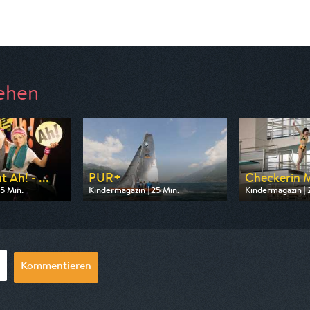
ehen
 Ah! - ...
PUR+
Checkerin 
5 Min.
Kindermagazin | 25 Min.
Kindermagazin | 
n ARD
Ausgestrahlt von KiKA
Ausgestrahlt vo
08:20
am 09.08.2026, 19:25
am 08.08.2026, 
Kommentieren