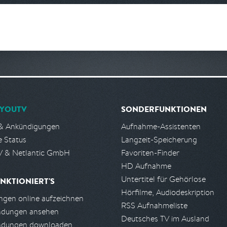
YOUTV
SONDERFUNKTIONEN
& Ankündigungen
Aufnahme-Assistenten
e Status
Langzeit-Speicherung
 & Netlantic GmbH
Favoriten-Finder
HD Aufnahme
Untertitel für Gehörlose
NKTIONIERT'S
Hörfilme, Audiodeskription
gen online aufzeichnen
RSS Aufnahmeliste
ndungen ansehen
Deutsches TV im Ausland
ndungen downloaden