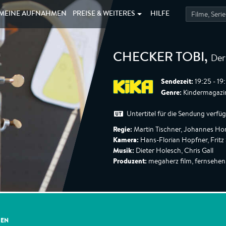
MEINE
AUFNAHMEN
PREISE &
WEITERES
HILFE
Der
CHECKER TOBI
,
Sendezeit:
19:25 - 19
Genre:
Kindermagazin
Untertitel für die Sendung verfü
Regie:
Martin Tischner, Johannes Hon
Kamera:
Hans-Florian Hopfner, Frit
Musik:
Dieter Holesch, Chris Gall
Produzent:
megaherz film, fernsehe
GEN