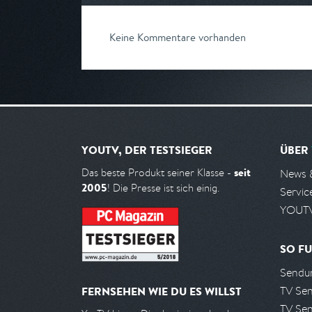
Keine Kommentare vorhanden
YOUTV, DER TESTSIEGER
ÜBER
seit
Das beste Produkt seiner Klasse -
News 
2005
! Die Presse ist sich einig.
Servic
YOUTV
SO FU
Sendun
TV Se
FERNSEHEN WIE DU ES WILLST
TV Se