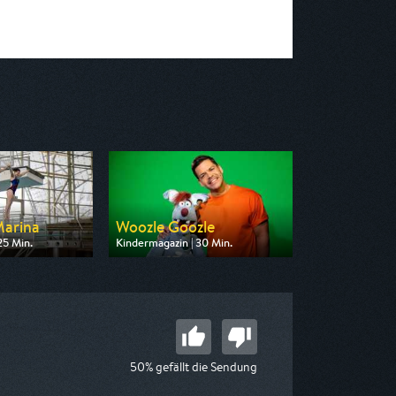
Marina
Woozle Goozle
25 Min.
Kindermagazin | 30 Min.
n KiKA
Ausgestrahlt von Super RTL
19:25
am 07.08.2026, 19:45
50% gefällt die Sendung