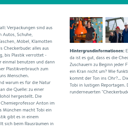
rall: Verpackungen sind aus
on Autos, Schuhe,
 Taschen, Möbel, Klamotten
s Checkerbude: alles aus
Hintergrundinformationen:
E
, bis Plastik verrottet -
da ist es gut, dass es die Che
ur einmal benutzen und dann
Zuschauern zu Beginn jeder 
her Plastikverbrauch zum
ein Kran nicht um? Wie funkti
r uns Menschen.
kommt der Ton ins Ohr?... Di
und warum es für die Natur
Tobi in lustigen Reportagen.
an die Quelle: zu einer
runderneuerten "Checkerbude"
ohöl hergestellt. Die
it Chemieprofessor Anton im
aus München macht Tobi ein
tik gibt es in einem
llt sich beim Rausräumen in