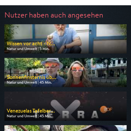
Nutzer haben auch angesehen
Wissen vor acht - N...
Natur und Umwelt | 5 Min.
Ausgestrahlt von ARD
am 11.08.2026, 19:45
Sonnenfinsternis üb...
Natur und Umwelt | 45 Min.
Ausgestrahlt von 3sat
am 12.08.2026, 20:15
Venezuelas Tafelber...
Natur und Umwelt | 45 Min.
Ausgestrahlt von ZDF neo
am 08.08.2026, 14:00