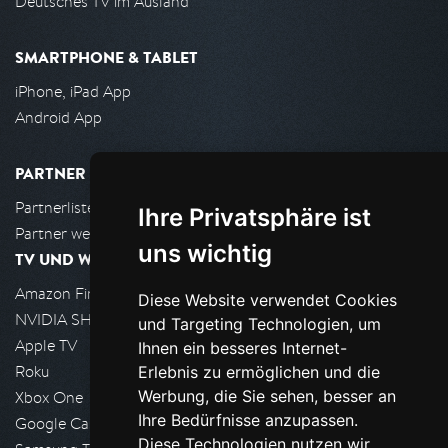
Deutsches TV im Ausland
SMARTPHONE & TABLET
iPhone, iPad App
Android App
PARTNER
Partnerliste
Ihre Privatsphäre ist
Partner werden
uns wichtig
TV UND WOHNZIMMER
Amazon FireTV
Diese Website verwendet Cookies
NVIDIA SHIELD, Google TV
und Targeting Technologien, um
Apple TV
Ihnen ein besseres Internet-
Roku
Erlebnis zu ermöglichen und die
Werbung, die Sie sehen, besser an
Xbox One
Ihre Bedürfnisse anzupassen.
Google Cast
Diese Technologien nutzen wir