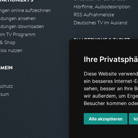
Hörfilme, Audiodeskription
gen online aufzeichnen
RSS Aufnahmeliste
ndungen ansehen
Deutsches TV im Ausland
ndungen downloaden
 im TV Programm
SMARTPHONE & TABLET
 & Shop
los nutzen
iPhone, iPad App
Ihre Privatsphä
Android App
EMEIN
Diese Website verwend
PARTNER
ein besseres Internet-
schutz
Partnerliste
sehen, besser an Ihre 
ssum
Partner werden
wir außerdem, um Erge
Besucher kommen oder 
Alle akzeptieren
Ic