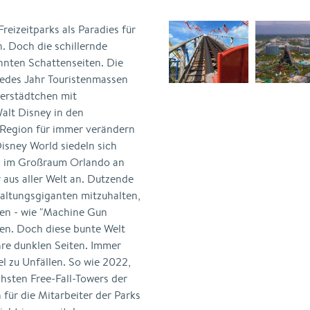
eizeitparks als Paradies für
. Doch die schillernde
nnten Schattenseiten. Die
jedes Jahr Touristenmassen
merstädtchen mit
Walt Disney in den
 Region für immer verändern
sney World siedeln sich
ld im Großraum Orlando an
 aus aller Welt an. Dutzende
haltungsgiganten mitzuhalten,
men - wie "Machine Gun
ren. Doch diese bunte Welt
hre dunklen Seiten. Immer
 zu Unfällen. So wie 2022,
hsten Free-Fall-Towers der
für die Mitarbeiter der Parks