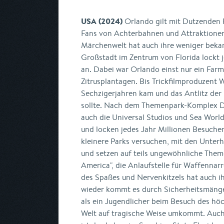
USA (2024)
Orlando gilt mit Dutzenden Fr
Fans von Achterbahnen und Attraktionen
Märchenwelt hat auch ihre weniger beka
Großstadt im Zentrum von Florida lockt 
an. Dabei war Orlando einst nur ein Far
Zitrusplantagen. Bis Trickfilmproduzent 
Sechzigerjahren kam und das Antlitz der
sollte. Nach dem Themenpark-Komplex Di
auch die Universal Studios und Sea Wor
und locken jedes Jahr Millionen Besucher
kleinere Parks versuchen, mit den Unter
und setzen auf teils ungewöhnliche The
America", die Anlaufstelle für Waffennar
des Spaßes und Nervenkitzels hat auch i
wieder kommt es durch Sicherheitsmängel
als ein Jugendlicher beim Besuch des höc
Welt auf tragische Weise umkommt. Auch 