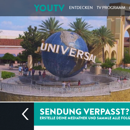
YOUTV
ENTDECKEN
TV PROGRAMM
SENDUNG VERPASST?
ERSTELLE DEINE MEDIATHEK UND SAMMLE ALLE
FOL