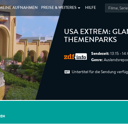
MEINE
AUFNAHMEN
PREISE &
WEITERES
HILFE
USA EXTREM: GLA
THEMENPARKS
Sendezeit:
13:15 - 14
Genre:
Auslandsrepo
Untertitel für die Sendung verfü
GEN