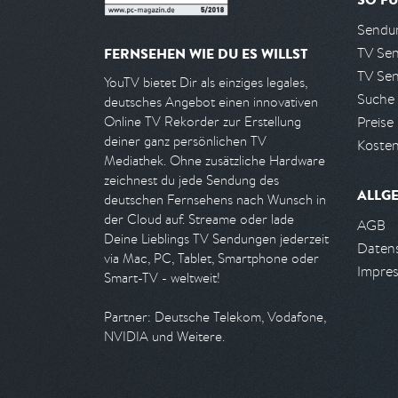
Sendun
TV Se
FERNSEHEN WIE DU ES WILLST
TV Se
YouTV bietet Dir als einziges legales,
Suche
deutsches Angebot einen innovativen
Preise
Online TV Rekorder zur Erstellung
deiner ganz persönlichen TV
Kosten
Mediathek. Ohne zusätzliche Hardware
zeichnest du jede Sendung des
ALLG
deutschen Fernsehens nach Wunsch in
der Cloud auf. Streame oder lade
AGB
Deine Lieblings TV Sendungen jederzeit
Daten
via Mac, PC, Tablet, Smartphone oder
Impre
Smart-TV - weltweit!
Partner: Deutsche Telekom, Vodafone,
NVIDIA und Weitere.