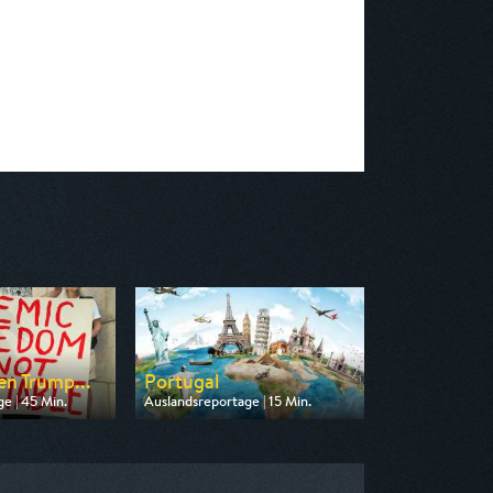
en Trump...
Portugal
e | 45 Min.
Auslandsreportage | 15 Min.
 ZDF info
Ausgestrahlt von Phoenix
08:15
am 11.08.2026, 13:30