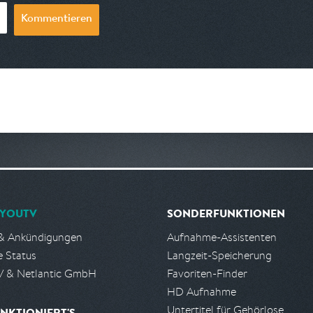
Kommentieren
YOUTV
SONDERFUNKTIONEN
& Ankündigungen
Aufnahme-Assistenten
e Status
Langzeit-Speicherung
 & Netlantic GmbH
Favoriten-Finder
HD Aufnahme
Untertitel für Gehörlose
NKTIONIERT'S