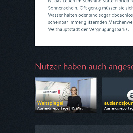
ist das Leben im Sunshine State Florida n
Sonnenschein. Oft genug müssen sie sic
Wasser halten oder sind sogar obdachlos
scheinbar immer glitzernden Märchenwel
Welthauptstadt der Vergnügungsparks.
Nutzer haben auch anges
Weltspiegel
auslandsjour
Auslandsreportage | 45 Min.
Auslandsreportag
Ausgestrahlt von ARD
Ausgestrahlt von
am 09.08.2026, 19:15
am 12.08.2026, 2