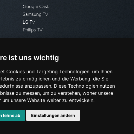
Google Cast
Samsung TV
LG TV
Philips TV
PRESSE
re ist uns wichtig
Presseanfrage stellen
Pressespiegel
et Cookies und Targeting Technologien, um Ihnen
Erlebnis zu ermöglichen und die Werbung, die Sie
HILFE & SUPPORT
Bedürfnisse anzupassen. Diese Technologien nutzen
Häufig gestellte Fragen
bnisse zu messen, um zu verstehen, woher unsere
Anfrage stellen
um unsere Website weiter zu entwickeln.
h lehne ab
Einstellungen ändern