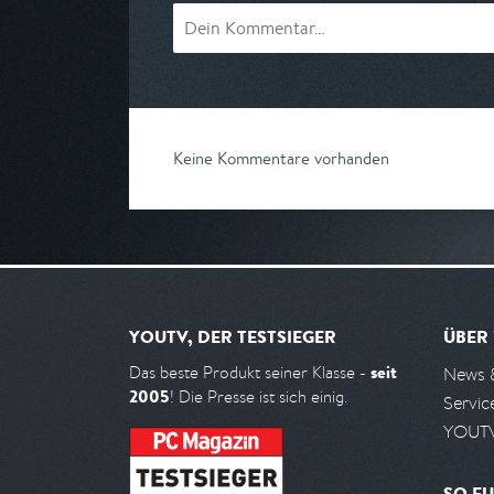
Keine Kommentare vorhanden
YOUTV, DER TESTSIEGER
ÜBER
seit
Das beste Produkt seiner Klasse -
News 
2005
! Die Presse ist sich einig.
Servic
YOUTV
SO FU