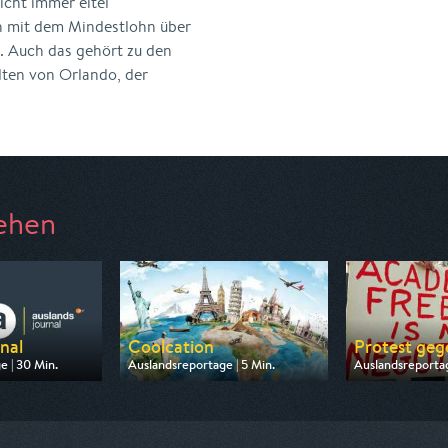
icht immer eitel
h mit dem Mindestlohn über
. Auch das gehört zu den
ten von Orlando, der
ehen
nal
Coolcation
Protest geg
e | 30 Min.
Auslandsreportage | 5 Min.
Auslandsreportag
 ZDF
Ausgestrahlt von Phoenix
Ausgestrahlt von
2:15
am 08.08.2026, 14:15
am 12.08.2026, 