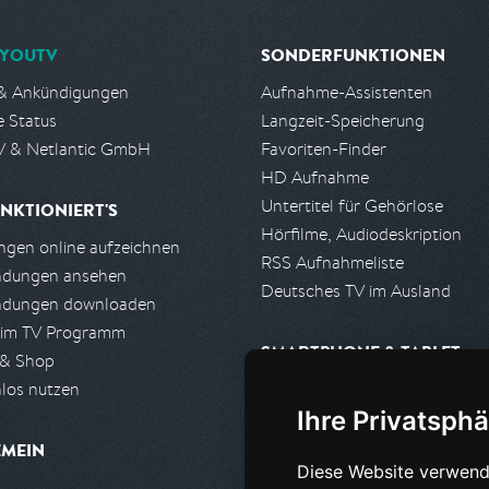
YOUTV
SONDERFUNKTIONEN
& Ankündigungen
Aufnahme-Assistenten
e Status
Langzeit-Speicherung
 & Netlantic GmbH
Favoriten-Finder
HD Aufnahme
Untertitel für Gehörlose
NKTIONIERT'S
Hörfilme, Audiodeskription
gen online aufzeichnen
RSS Aufnahmeliste
ndungen ansehen
Deutsches TV im Ausland
ndungen downloaden
 im TV Programm
SMARTPHONE & TABLET
 & Shop
los nutzen
iPhone, iPad App
Ihre Privatsphä
Android App
EMEIN
Diese Website verwend
PARTNER