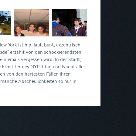
ew York ist hip, laut, bunt, exzentrisch -
ide" erzählt von den schockierendsten
 niemals vergessen wird. In der Stadt,
ie Ermittler des NYPD Tag und Nacht alle
ten von den härtesten Fällen ihrer
 manche Abscheulichkeiten so nur in