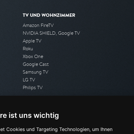
TV UND WOHNZIMMER
Amazon FireTV
NVIDIA SHIELD, Google TV
Apple TV
Roku
Xbox One
Google Cast
Samsung TV
LG TV
Philips TV
PRESSE
re ist uns wichtig
Presseanfrage stellen
Pressespiegel
et Cookies und Targeting Technologien, um Ihnen