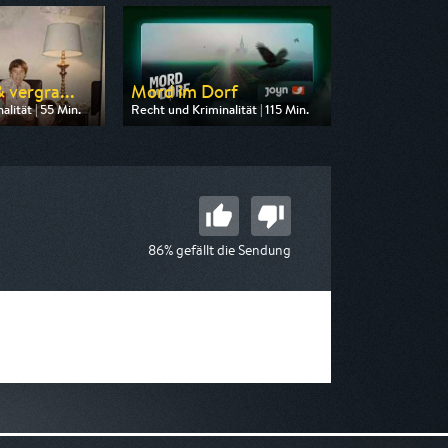
 vergra...
Mord im Dorf
lität | 55 Min.
Recht und Kriminalität | 115 Min.
 SAT.1 Gold
Ausgestrahlt von SAT.1 Gold
20:15
am 10.08.2026, 20:15
86% gefällt die Sendung