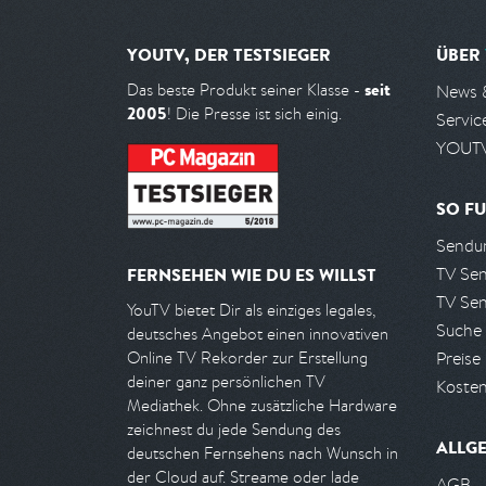
YOUTV, DER TESTSIEGER
ÜBER
seit
Das beste Produkt seiner Klasse -
News 
2005
! Die Presse ist sich einig.
Servic
YOUTV
SO FU
Sendun
TV Se
FERNSEHEN WIE DU ES WILLST
TV Se
YouTV bietet Dir als einziges legales,
Suche
deutsches Angebot einen innovativen
Preise
Online TV Rekorder zur Erstellung
deiner ganz persönlichen TV
Kosten
Mediathek. Ohne zusätzliche Hardware
zeichnest du jede Sendung des
ALLG
deutschen Fernsehens nach Wunsch in
der Cloud auf. Streame oder lade
AGB