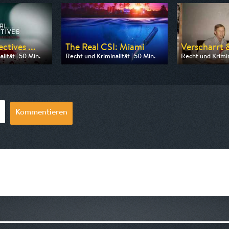
ctives ...
The Real CSI: Miami
Verscharrt &
lität | 50 Min.
Recht und Kriminalität | 50 Min.
Recht und Krimina
 Nitro
Ausgestrahlt von Nitro
Ausgestrahlt von
20:15
am 10.08.2026, 20:15
am 11.08.2026, 
Kommentieren