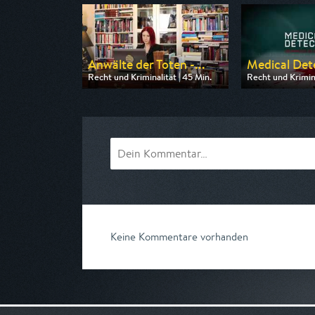
Anwälte der Toten -...
Medical Dete
Recht und Kriminalität | 45 Min.
Recht und Krimina
Ausgestrahlt von n-tv
Ausgestrahlt von
am 09.08.2026, 20:15
am 08.08.2026, 
Keine Kommentare vorhanden