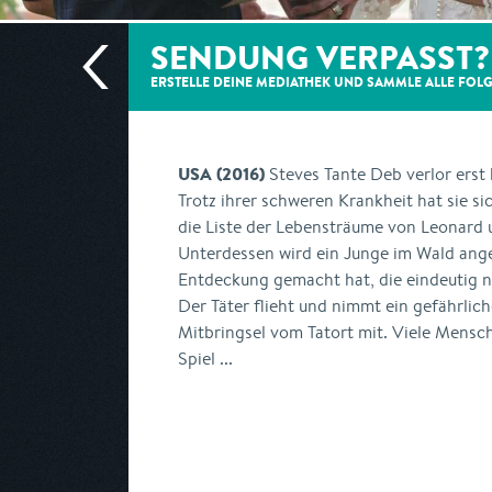
SENDUNG VERPASST?
ERSTELLE DEINE MEDIATHEK UND SAMMLE ALLE
FOL
USA (2016)
Steves Tante Deb verlor erst
Trotz ihrer schweren Krankheit hat sie si
die Liste der Lebensträume von Leonard 
Unterdessen wird ein Junge im Wald ange
Entdeckung gemacht hat, die eindeutig n
Der Täter flieht und nimmt ein gefährlic
Mitbringsel vom Tatort mit. Viele Mens
Spiel ...