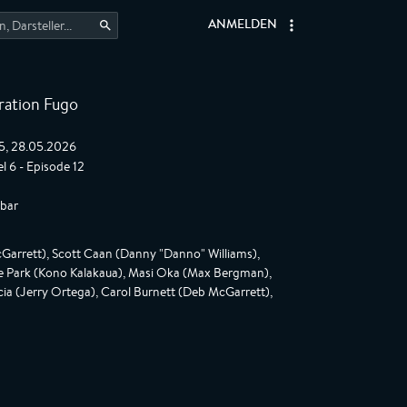
ANMELDEN
ation Fugo
45, 28.05.2026
el 6 - Episode 12
gbar
Garrett), Scott Caan (Danny "Danno" Williams),
ce Park (Kono Kalakaua), Masi Oka (Max Bergman),
ia (Jerry Ortega), Carol Burnett (Deb McGarrett),