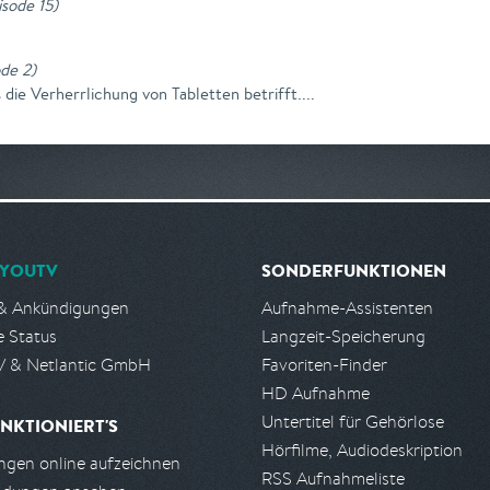
isode 15
)
ode 2
)
die Verherrlichung von Tabletten betrifft....
YOUTV
SONDERFUNKTIONEN
& Ankündigungen
Aufnahme-Assistenten
e Status
Langzeit-Speicherung
 & Netlantic GmbH
Favoriten-Finder
HD Aufnahme
Untertitel für Gehörlose
NKTIONIERT'S
Hörfilme, Audiodeskription
gen online aufzeichnen
RSS Aufnahmeliste