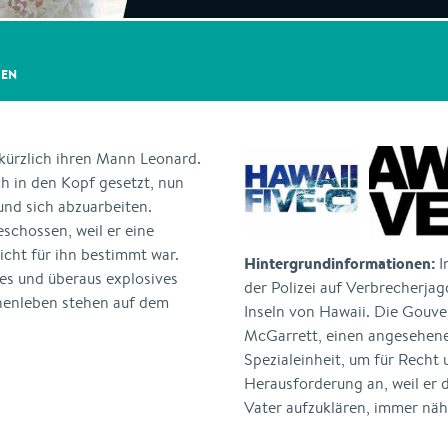
GEN
 kürzlich ihren Mann Leonard.
ch in den Kopf gesetzt, nun
und sich abzuarbeiten.
schossen, weil er eine
icht für ihn bestimmt war.
Hintergrundinformationen:
I
hes und überaus explosives
der Polizei auf Verbrecherj
chenleben stehen auf dem
Inseln von Hawaii. Die Gouve
McGarrett, einen angesehenen
Spezialeinheit, um für Recht
Herausforderung an, weil er 
Vater aufzuklären, immer nä