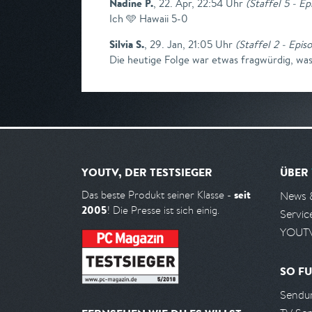
Nadine P.
,
22. Apr, 22:54 Uhr
(
Staffel 5 - Ep
Ich 🩵 Hawaii 5-0
Silvia S.
,
29. Jan, 21:05 Uhr
(
Staffel 2 - Epis
Die heutige Folge war etwas fragwürdig, was 
YOUTV, DER TESTSIEGER
ÜBER
seit
Das beste Produkt seiner Klasse -
News 
2005
! Die Presse ist sich einig.
Servic
YOUTV
SO FU
Sendun