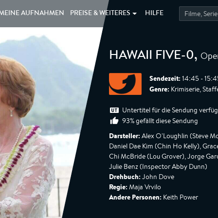
MEINE
AUFNAHMEN
PREISE &
WEITERES
HILFE
Oper
HAWAII FIVE-0
,
Sendezeit:
14:45 - 15:
Genre:
Krimiserie, Staff
Untertitel für die Sendung verfü
93% gefällt diese Sendung
Darsteller:
Alex O'Loughlin (Steve Mc
Daniel Dae Kim (Chin Ho Kelly), Gra
Chi McBride (Lou Grover), Jorge Garc
Julie Benz (Inspector Abby Dunn)
Drehbuch:
John Dove
Regie:
Maja Vrvilo
Andere Personen:
Keith Power