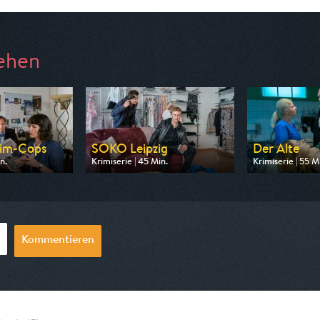
ehen
eim-Cops
SOKO Leipzig
Der Alte
n.
Krimiserie | 45 Min.
Krimiserie | 55 M
 ZDF
Ausgestrahlt von ZDF
Ausgestrahlt vo
16:10
am 07.08.2026, 21:15
am 09.08.2026,
Kommentieren