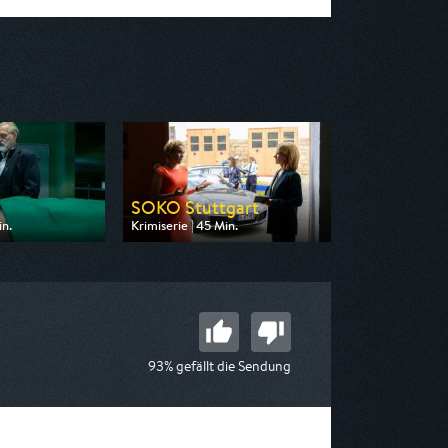
SOKO Stuttgart
in.
Krimiserie | 45 Min.
n ZDF
Ausgestrahlt von ZDF
 18:00
am 07.08.2026, 11:15
93% gefällt die Sendung