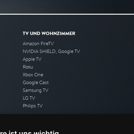
TV UND WOHNZIMMER
Amazon FireTV
NVIDIA SHIELD, Google TV
Apple TV
Roku
Xbox One
Google Cast
Samsung TV
LG TV
Philips TV
PRESSE
re ist uns wichtig
Presseanfrage stellen