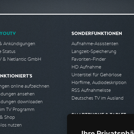
YOUTV
SONDERFUNKTIONEN
& Ankündigungen
Aufnahme-Assistenten
e Status
Langzeit-Speicherung
 & Netlantic GmbH
Favoriten-Finder
HD Aufnahme
Untertitel für Gehörlose
NKTIONIERT'S
Hörfilme, Audiodeskription
gen online aufzeichnen
RSS Aufnahmeliste
ndungen ansehen
Deutsches TV im Ausland
ndungen downloaden
 im TV Programm
SMARTPHONE & TABLET
 & Shop
los nutzen
iPhone, iPad App
Ihre Privatsphä
Android App