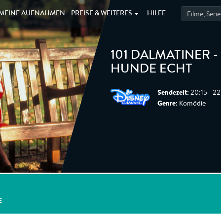
MEINE
AUFNAHMEN
PREISE &
WEITERES
HILFE
101 DALMATINER -
HUNDE ECHT
Sendezeit:
20:15 - 2
Genre:
Komödie
E