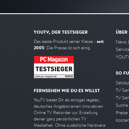
YOUTV, DER TESTSIEGER
ÜBER
seit
Das beste Produkt seiner Klasse -
News 
2005
! Die Presse ist sich einig.
Servic
YOUTV
SO FU
Sendun
TV Se
FERNSEHEN WIE DU ES WILLST
TV Se
YouTV bietet Dir als einziges legales,
Suche
deutsches Angebot einen innovativen
Preise
Online TV Rekorder zur Erstellung
deiner ganz persönlichen TV
Kosten
Mediathek. Ohne zusätzliche Hardware