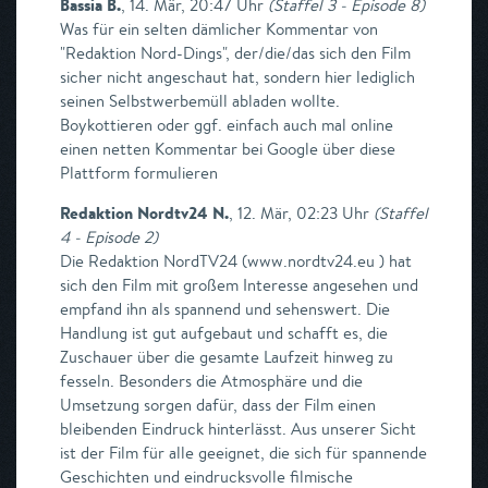
Bassia B.
,
14. Mär, 20:47 Uhr
(
Staffel 3 - Episode 8
)
Was für ein selten dämlicher Kommentar von
"Redaktion Nord-Dings", der/die/das sich den Film
sicher nicht angeschaut hat, sondern hier lediglich
seinen Selbstwerbemüll abladen wollte.
Boykottieren oder ggf. einfach auch mal online
einen netten Kommentar bei Google über diese
Plattform formulieren
Redaktion Nordtv24 N.
,
12. Mär, 02:23 Uhr
(
Staffel
4 - Episode 2
)
Die Redaktion NordTV24 (www.nordtv24.eu ) hat
sich den Film mit großem Interesse angesehen und
empfand ihn als spannend und sehenswert. Die
Handlung ist gut aufgebaut und schafft es, die
Zuschauer über die gesamte Laufzeit hinweg zu
fesseln. Besonders die Atmosphäre und die
Umsetzung sorgen dafür, dass der Film einen
bleibenden Eindruck hinterlässt. Aus unserer Sicht
ist der Film für alle geeignet, die sich für spannende
Geschichten und eindrucksvolle filmische