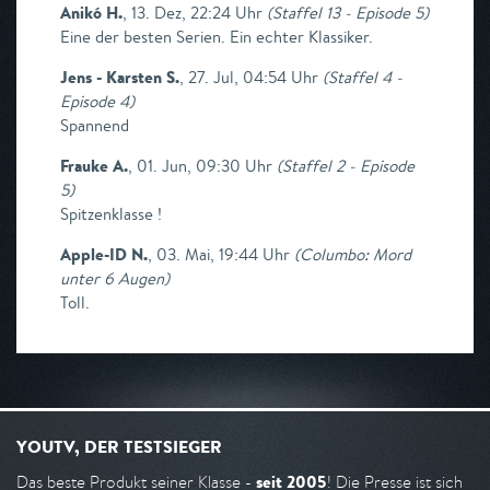
Anikó H.
,
13. Dez, 22:24 Uhr
(
Staffel 13 - Episode 5
)
Eine der besten Serien. Ein echter Klassiker.
Jens - Karsten S.
,
27. Jul, 04:54 Uhr
(
Staffel 4 -
Episode 4
)
Spannend
Frauke A.
,
01. Jun, 09:30 Uhr
(
Staffel 2 - Episode
5
)
Spitzenklasse !
Apple-ID N.
,
03. Mai, 19:44 Uhr
(
Columbo: Mord
unter 6 Augen
)
Toll.
YOUTV, DER TESTSIEGER
seit 2005
Das beste Produkt seiner Klasse -
! Die Presse ist sich