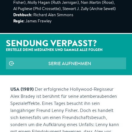
Fisher), Molly Hagan (Ruth Jernigan), Nan Martin (Rose),
Al Pugliese (Phil Crossette), Stewart J. Zully (Archie Sewell)
Drehbuch:
Richard Alan Simmons
Regie:
James Frawley
SENDUNG VERPASST?
ERSTELLE DEINE MEDIATHEK UND SAMMLE ALLE
FOLGEN
SERIE AUFNEHMEN
USA (1989)
Der erfolgreiche Hollywood-Regisseur
Alex Bradey ist berühmt für seine atemberaubenden
Spezialeffekte. Eines Tages besucht ihn sein
langjähriger Freund Lenny Fisher. Doch es handelt
sich keinesfalls um einen Freundschaftsbesuch,
sondern um die Aufklärung eines Unfalls: Lenny kann
mit einem Filmdokument beweisen, dass Alex vor