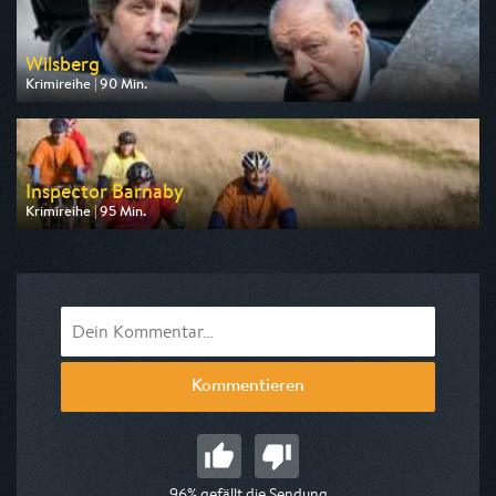
Wilsberg
Krimireihe | 90 Min.
Ausgestrahlt von ZDF neo
am 12.08.2026, 20:15
Inspector Barnaby
Krimireihe | 95 Min.
Ausgestrahlt von ZDF neo
am 10.08.2026, 20:15
Kommentieren
96% gefällt die Sendung