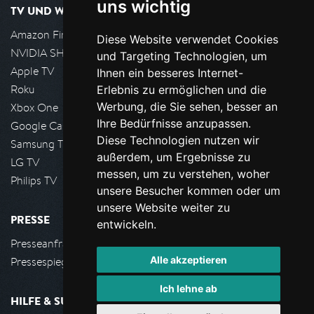
uns wichtig
TV UND WOHNZIMMER
Amazon FireTV
Diese Website verwendet Cookies
NVIDIA SHIELD, Google TV
und Targeting Technologien, um
Apple TV
Ihnen ein besseres Internet-
Roku
Erlebnis zu ermöglichen und die
Werbung, die Sie sehen, besser an
Xbox One
Ihre Bedürfnisse anzupassen.
Google Cast
Diese Technologien nutzen wir
Samsung TV
außerdem, um Ergebnisse zu
LG TV
messen, um zu verstehen, woher
Philips TV
unsere Besucher kommen oder um
unsere Website weiter zu
PRESSE
entwickeln.
Presseanfrage stellen
Alle akzeptieren
Pressespiegel
Ich lehne ab
HILFE & SUPPORT