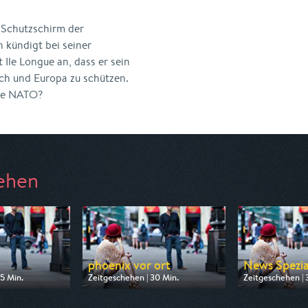
 Schutzschirm der
kündigt bei seiner
Ile Longue an, dass er sein
ich und Europa zu schützen.
die NATO?
ehen
phoenix vor ort
News Spezia
5 Min.
Zeitgeschehen | 30 Min.
Zeitgeschehen | 
 Phoenix
Ausgestrahlt von Phoenix
Ausgestrahlt von
13:00
am 07.08.2026, 09:00
am 07.08.2026, 