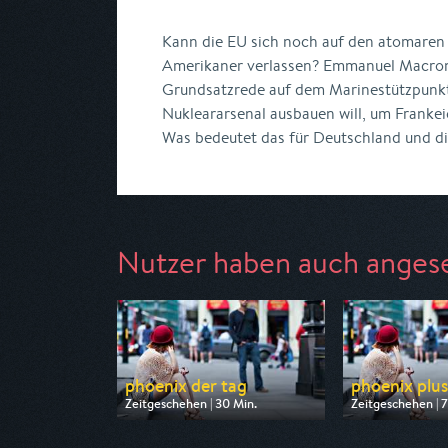
Kann die EU sich noch auf den atomaren
Amerikaner verlassen? Emmanuel Macron 
Grundsatzrede auf dem Marinestützpunkt 
Nukleararsenal ausbauen will, um Franke
Was bedeutet das für Deutschland und 
Nutzer haben auch anges
phoenix der tag
phoenix plus
Zeitgeschehen | 30 Min.
Zeitgeschehen | 7
Ausgestrahlt von Phoenix
Ausgestrahlt von
am 07.08.2026, 17:30
am 08.08.2026, 