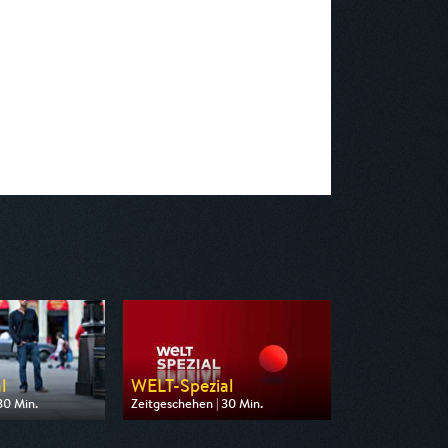
l
WELT-Spezial
30 Min.
Zeitgeschehen | 30 Min.
 n-tv
Ausgestrahlt von WELT
12:30
am 07.08.2026, 13:30