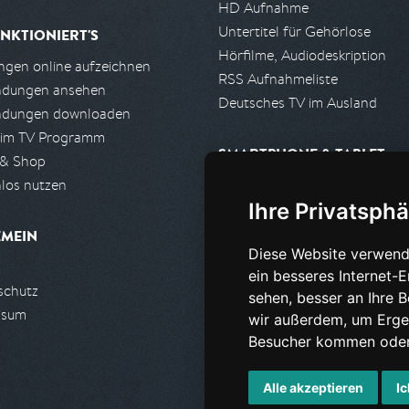
HD Aufnahme
Untertitel für Gehörlose
NKTIONIERT'S
Hörfilme, Audiodeskription
gen online aufzeichnen
RSS Aufnahmeliste
ndungen ansehen
Deutsches TV im Ausland
ndungen downloaden
 im TV Programm
SMARTPHONE & TABLET
 & Shop
los nutzen
iPhone, iPad App
Ihre Privatsphä
Android App
EMEIN
Diese Website verwend
PARTNER
ein besseres Internet-
schutz
Partnerliste
sehen, besser an Ihre 
ssum
Partner werden
wir außerdem, um Erge
Besucher kommen oder 
Alle akzeptieren
Ic