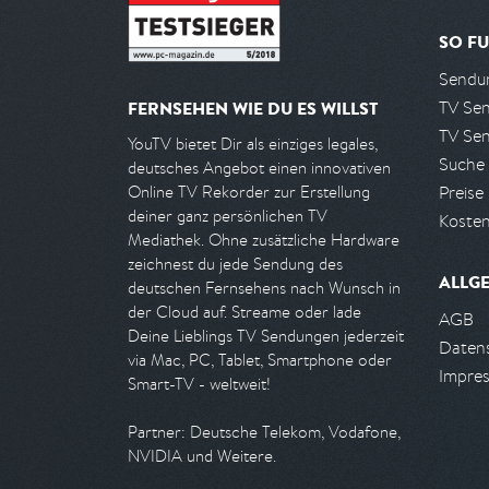
SO FU
Sendun
TV Se
FERNSEHEN WIE DU ES WILLST
TV Se
YouTV bietet Dir als einziges legales,
Suche
deutsches Angebot einen innovativen
Preise
Online TV Rekorder zur Erstellung
deiner ganz persönlichen TV
Kosten
Mediathek. Ohne zusätzliche Hardware
zeichnest du jede Sendung des
ALLG
deutschen Fernsehens nach Wunsch in
der Cloud auf. Streame oder lade
AGB
Deine Lieblings TV Sendungen jederzeit
Daten
via Mac, PC, Tablet, Smartphone oder
Impre
Smart-TV - weltweit!
Partner: Deutsche Telekom, Vodafone,
NVIDIA und Weitere.