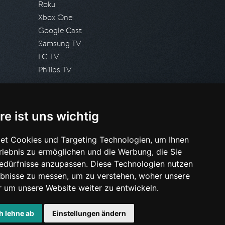
Roku
Xbox One
Google Cast
Samsung TV
LG TV
Philips TV
PRESSE
re ist uns wichtig
Presseanfrage stellen
Pressespiegel
et Cookies und Targeting Technologien, um Ihnen
Erlebnis zu ermöglichen und die Werbung, die Sie
HILFE & SUPPORT
Bedürfnisse anzupassen. Diese Technologien nutzen
Häufig gestellte Fragen
bnisse zu messen, um zu verstehen, woher unsere
Anfrage stellen
um unsere Website weiter zu entwickeln.
h lehne ab
Einstellungen ändern