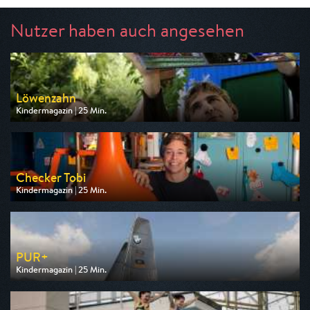
Nutzer haben auch angesehen
Löwenzahn
Kindermagazin | 25 Min.
Ausgestrahlt von ZDF
am 09.08.2026, 08:15
Checker Tobi
Kindermagazin | 25 Min.
Ausgestrahlt von ARD
am 08.08.2026, 07:55
PUR+
Kindermagazin | 25 Min.
Ausgestrahlt von KiKA
am 09.08.2026, 19:25