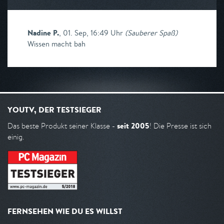
Nadine P.
,
01. Sep, 16:49 Uhr
(
Sauberer Spaß
)
Wissen macht bah
YOUTV, DER TESTSIEGER
seit 2005
Das beste Produkt seiner Klasse -
! Die Presse ist sich
einig.
FERNSEHEN WIE DU ES WILLST