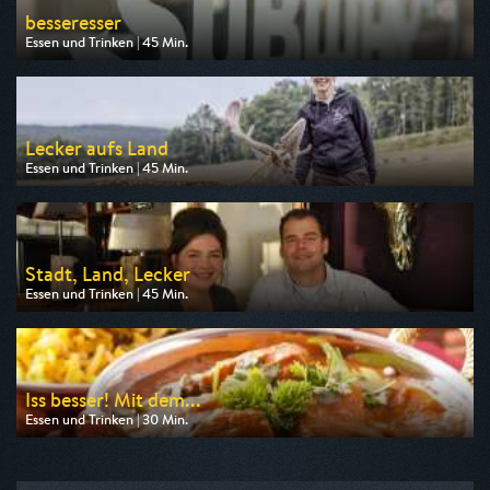
besseresser
Essen und Trinken | 45 Min.
Ausgestrahlt von ZDF info
am 08.08.2026, 18:45
Lecker aufs Land
Essen und Trinken | 45 Min.
Ausgestrahlt von SWR
am 09.08.2026, 16:15
Stadt, Land, Lecker
Essen und Trinken | 45 Min.
Ausgestrahlt von ZDF neo
am 10.08.2026, 08:15
Iss besser! Mit dem...
Essen und Trinken | 30 Min.
Ausgestrahlt von NDR
am 09.08.2026, 16:30