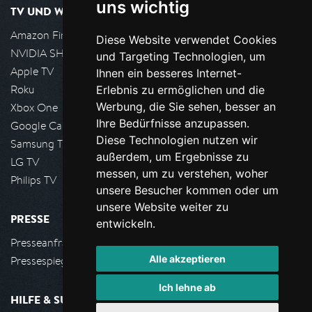
uns wichtig
TV UND WOHNZIMMER
Amazon FireTV
Diese Website verwendet Cookies
NVIDIA SHIELD, Google TV
und Targeting Technologien, um
Apple TV
Ihnen ein besseres Internet-
Roku
Erlebnis zu ermöglichen und die
Werbung, die Sie sehen, besser an
Xbox One
Ihre Bedürfnisse anzupassen.
Google Cast
Diese Technologien nutzen wir
Samsung TV
außerdem, um Ergebnisse zu
LG TV
messen, um zu verstehen, woher
Philips TV
unsere Besucher kommen oder um
unsere Website weiter zu
PRESSE
entwickeln.
Presseanfrage stellen
Alle akzeptieren
Pressespiegel
Ich lehne ab
HILFE & SUPPORT