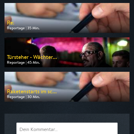
am 11.08.2026, 19:40
Re:
Reportage | 35 Min.
Ausgestrahlt von arte
am 10.08.2026, 19:40
Türsteher - Wächter...
Reportage | 45 Min.
Ausgestrahlt von ZDF info
am 13.08.2026, 20:15
Raketenstarts im sc...
Reportage | 30 Min.
Ausgestrahlt von WDR
am 09.08.2026, 13:00