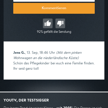
Kommentieren
92% gefällt die Sendung
Jens G.
,
13. Sep, 18:46 Uhr
(
Mit dem pinken
Wohnwagen an die niederländische Küste
)
Schön das Pflegekinder bei euch eine Familie finden.
Ihr seid ganz toll
YOUTV, DER TESTSIEGER
seit 2005
Das beste Produkt seiner Klasse -
! Die Presse ist sich