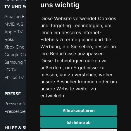
uns wichtig
TV UND WOHNZIMMER
Amazon FireTV
Diese Website verwendet Cookies
NVIDIA SHIELD, Google TV
und Targeting Technologien, um
Apple TV
Ihnen ein besseres Internet-
Roku
Erlebnis zu ermöglichen und die
Werbung, die Sie sehen, besser an
Xbox One
Ihre Bedürfnisse anzupassen.
Google Cast
Diese Technologien nutzen wir
Samsung TV
außerdem, um Ergebnisse zu
LG TV
messen, um zu verstehen, woher
Philips TV
unsere Besucher kommen oder um
unsere Website weiter zu
PRESSE
entwickeln.
Presseanfrage stellen
Alle akzeptieren
Pressespiegel
Ich lehne ab
HILFE & SUPPORT