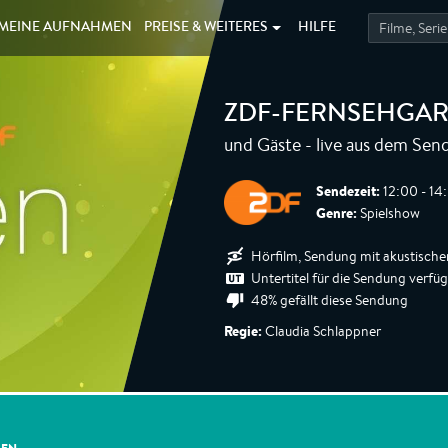
MEINE
AUFNAHMEN
PREISE &
WEITERES
HILFE
ZDF-FERNSEHGA
und Gäste - live aus dem Se
Sendezeit:
12:00 - 14
Genre:
Spielshow
Hörfilm, Sendung mit akustische
Untertitel für die Sendung verfü
48% gefällt diese Sendung
Regie:
Claudia Schlappner