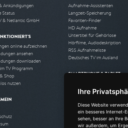
& Ankündigungen
Aufnahme-Assistenten
e Status
Langzeit-Speicherung
 & Netlantic GmbH
Favoriten-Finder
HD Aufnahme
Untertitel für Gehörlose
NKTIONIERT'S
Hörfilme, Audiodeskription
gen online aufzeichnen
RSS Aufnahmeliste
ndungen ansehen
Deutsches TV im Ausland
ndungen downloaden
 im TV Programm
SMARTPHONE & TABLET
 & Shop
los nutzen
iPhone, iPad App
Ihre Privatsphä
Android App
EMEIN
Diese Website verwend
PARTNER
ein besseres Internet-
schutz
Partnerliste
sehen, besser an Ihre 
ssum
Partner werden
wir außerdem, um Erge