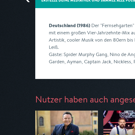
ERSTELLE DEINE MEDIATHEK UND SAMMLE ALLE
FOL
Deutschland (1986)
Der "Fernsehgarten" 
mit einem großen Vier-Jahrzehnte-Mix au
Artistik, cooler Musik von den 80ern bi
Leiß.
Gäste: Spider Murphy Gang, Nino de Ang
Garden, Ayman, Captain Jack, Nickless, 
Nutzer haben auch anges