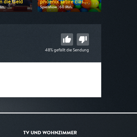
m die Geld
phoenix satire clas...
in.
Spielshow | 60 Min.
 Pro 7
Ausgestrahlt von Phoenix
 00:20
am 09.08.2026, 23:15
48% gefällt die Sendung
TV UND WOHNZIMMER