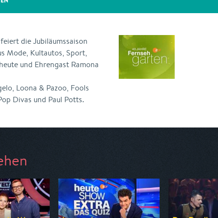
GEN
feiert die Jubiläumssaison
s Mode, Kultautos, Sport,
s heute und Ehrengast Ramona
elo, Loona & Pazoo, Fools
Pop Divas und Paul Potts.
ehen