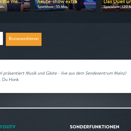
 die We...
heute-show extra
Das Duell u
in.
Spielshow | 55 Min.
Spielshow | 120 M
 Pro 7
Ausgestrahlt von ZDF neo
Ausgestrahlt von
20:15
am 06.08.2026, 21:40
am 09.08.2026,
Kommentieren
l präsentiert Musik und Gäste - live aus dem Sendezentrum Mainz
)
t. Du Honk
YOUTV
SONDERFUNKTIONEN