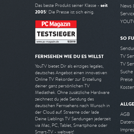
seit
Das beste Produkt seiner Klasse -
News 
2005
! Die Presse ist sich einig.
Servic
YOUTV
SO FU
Sendun
TV Se
FERNSEHEN WIE DU ES WILLST
TV Se
YouTV bietet Dir als einziges legales,
Suche
deutsches Angebot einen innovativen
Preise
Online TV Rekorder zur Erstellung
deiner ganz persönlichen TV
Kosten
Mediathek. Ohne zusätzliche Hardware
zeichnest du jede Sendung des
ALLG
deutschen Fernsehens nach Wunsch in
der Cloud auf. Streame oder lade
AGB
Deine Lieblings TV Sendungen jederzeit
Daten
via Mac, PC, Tablet, Smartphone oder
Impre
Smart-TV - weltweit!