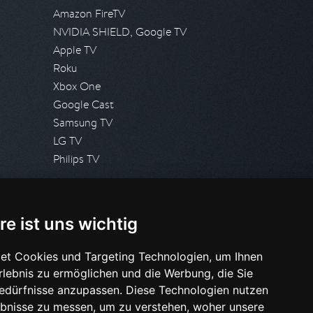
Amazon FireTV
NVIDIA SHIELD, Google TV
Apple TV
Roku
Xbox One
Google Cast
Samsung TV
LG TV
Philips TV
PRESSE
re ist uns wichtig
Presseanfrage stellen
Pressespiegel
et Cookies und Targeting Technologien, um Ihnen
Erlebnis zu ermöglichen und die Werbung, die Sie
HILFE & SUPPORT
Bedürfnisse anzupassen. Diese Technologien nutzen
Häufig gestellte Fragen
bnisse zu messen, um zu verstehen, woher unsere