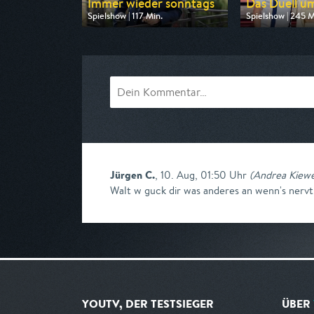
Immer wieder sonntags
Das Duell um
Spielshow | 117 Min.
Spielshow | 245 M
Ausgestrahlt von ARD
Ausgestrahlt von
am 09.08.2026, 10:03
am 08.08.2026, 
Jürgen C.
,
10. Aug, 01:50 Uhr
(
Andrea Kiewe
Walt w guck dir was anderes an wenn's nerv
YOUTV, DER TESTSIEGER
ÜBER