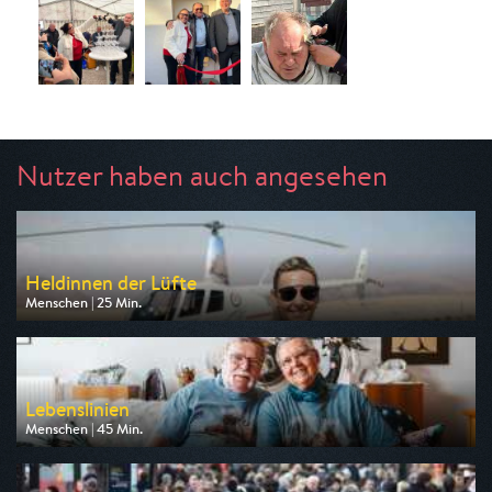
Nutzer haben auch angesehen
Heldinnen der Lüfte
Menschen | 25 Min.
Ausgestrahlt von arte
am 09.08.2026, 05:40
Lebenslinien
Menschen | 45 Min.
Ausgestrahlt von BR
am 10.08.2026, 22:00