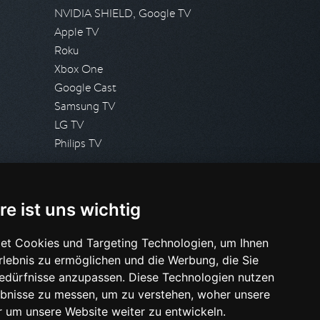
NVIDIA SHIELD, Google TV
Apple TV
Roku
Xbox One
Google Cast
Samsung TV
LG TV
Philips TV
PRESSE
re ist uns wichtig
Presseanfrage stellen
Pressespiegel
et Cookies und Targeting Technologien, um Ihnen
Erlebnis zu ermöglichen und die Werbung, die Sie
HILFE & SUPPORT
Bedürfnisse anzupassen. Diese Technologien nutzen
Häufig gestellte Fragen
bnisse zu messen, um zu verstehen, woher unsere
Anfrage stellen
um unsere Website weiter zu entwickeln.