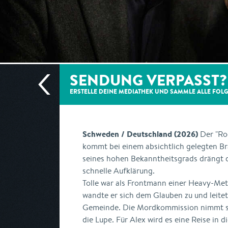
SENDUNG VERPASST?
ERSTELLE DEINE MEDIATHEK UND SAMMLE ALLE
FOL
Schweden / Deutschland (2026)
Der "Ro
kommt bei einem absichtlich gelegten B
seines hohen Bekanntheitsgrads drängt di
schnelle Aufklärung.
Tolle war als Frontmann einer Heavy-Met
wandte er sich dem Glauben zu und leitete
Gemeinde. Die Mordkommission nimmt se
die Lupe. Für Alex wird es eine Reise in 