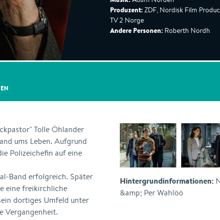
Produzent:
ZDF, Nordisk Film Product
TV 2 Norge
Andere Personen:
Roberth Nordh
GEN
ckpastor" Tolle Öhlander
rand ums Leben. Aufgrund
e Polizeichefin auf eine
al-Band erfolgreich. Später
Hintergrundinformationen:
N
 eine freikirchliche
&amp; Per Wahlöö
in dortiges Umfeld unter
die Vergangenheit.