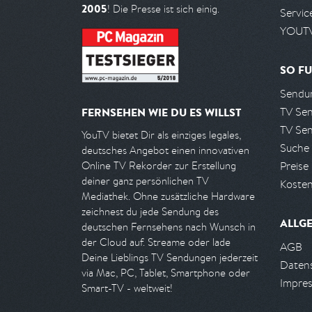
2005
! Die Presse ist sich einig.
Servic
YOUTV
SO FU
Sendun
TV Se
FERNSEHEN WIE DU ES WILLST
TV Se
YouTV bietet Dir als einziges legales,
Suche
deutsches Angebot einen innovativen
Preise
Online TV Rekorder zur Erstellung
deiner ganz persönlichen TV
Kosten
Mediathek. Ohne zusätzliche Hardware
zeichnest du jede Sendung des
ALLG
deutschen Fernsehens nach Wunsch in
der Cloud auf. Streame oder lade
AGB
Deine Lieblings TV Sendungen jederzeit
Daten
via Mac, PC, Tablet, Smartphone oder
Impre
Smart-TV - weltweit!