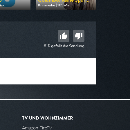
in.
Krimireihe | 105 Min.
on MDR
Ausgestrahlt von RTLup
20:15
am 08.08.2026, 18:30
81% gefällt die Sendung
TV UND WOHNZIMMER
Amazon FireTV