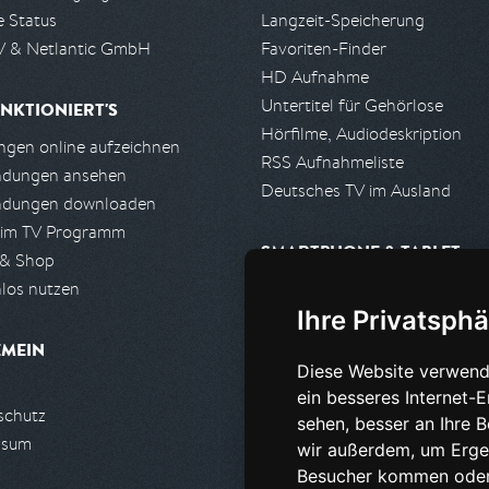
e Status
Langzeit-Speicherung
 & Netlantic GmbH
Favoriten-Finder
HD Aufnahme
Untertitel für Gehörlose
NKTIONIERT'S
Hörfilme, Audiodeskription
gen online aufzeichnen
RSS Aufnahmeliste
ndungen ansehen
Deutsches TV im Ausland
ndungen downloaden
 im TV Programm
SMARTPHONE & TABLET
 & Shop
los nutzen
iPhone, iPad App
Ihre Privatsphä
Android App
EMEIN
Diese Website verwend
PARTNER
ein besseres Internet-
schutz
Partnerliste
sehen, besser an Ihre 
ssum
Partner werden
wir außerdem, um Erge
Besucher kommen oder 