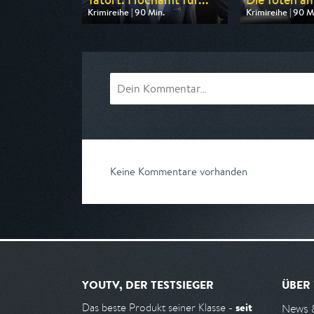
Krimireihe | 90 Min.
Krimireihe | 90 M
Ausgestrahlt von BR
Ausgestrahlt vo
am 08.08.2026, 20:15
am 08.08.2026, 
Keine Kommentare vorhanden
YOUTV, DER TESTSIEGER
ÜBER
seit
Das beste Produkt seiner Klasse -
News 