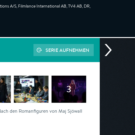
ions A/S, Filmlance International AB, TV4 AB, DR,
SERIE AUFNEHMEN
ach den Romanfiguren von Maj Sjöwall