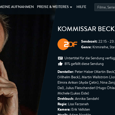
MEINE
AUFNAHMEN
PREISE &
WEITERES
HILFE
KOMMISSAR BECK
Sendezeit:
22:15 - 23
Genre:
Krimireihe, Sta
Untertitel für die Sendung verfü
81% gefällt diese Sendung
Darsteller:
Peter Haber (Martin Beck), 
(Vilhelm Beck), Martin Wallström (J
Elmira Arikan (Ayda Çetin), Nina Zanj
Dal), Julius Fleischanderl (Hugo Öhl
Michele (Lukas Eide)
Drehbuch:
Annika Sandahl
Regie:
Lisa Farzaneh
Kamera:
Erik Vallsten
Musik:
Adam Nordén