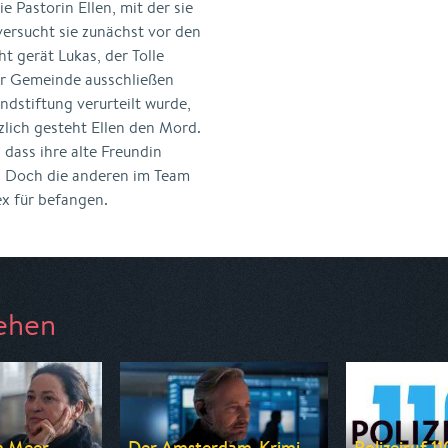
ie Pastorin Ellen, mit der sie
versucht sie zunächst vor den
t gerät Lukas, der Tolle
der Gemeinde ausschließen
dstiftung verurteilt wurde,
tzlich gesteht Ellen den Mord.
 dass ihre alte Freundin
n. Doch die anderen im Team
ex für befangen.
ehen
 Meer -...
Der Amsterdam-Krimi
Polizeiruf 11