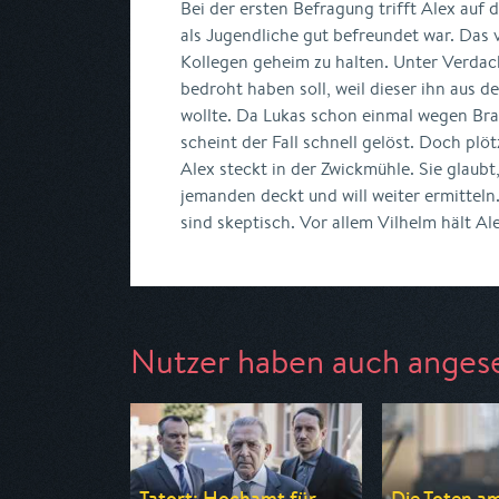
Bei der ersten Befragung trifft Alex auf d
als Jugendliche gut befreundet war. Das 
Kollegen geheim zu halten. Unter Verdach
bedroht haben soll, weil dieser ihn aus 
wollte. Da Lukas schon einmal wegen Bran
scheint der Fall schnell gelöst. Doch plö
Alex steckt in der Zwickmühle. Sie glaubt,
jemanden deckt und will weiter ermittel
sind skeptisch. Vor allem Vilhelm hält Al
Nutzer haben auch anges
Tatort: Hochamt für...
Die Toten am