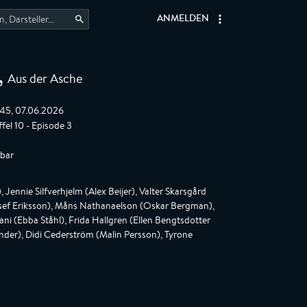
ANMELDEN
Aus der Asche
,
:45, 07.06.2026
ffel 10 - Episode 3
gbar
Jennie Silfverhjelm (Alex Beijer), Valter Skarsgård
osef Eriksson), Måns Nathanaelson (Oskar Bergman),
ani (Ebba Ståhl), Frida Hallgren (Ellen Bengtsdotter
ander), Didi Cederström (Malin Persson), Tyrone