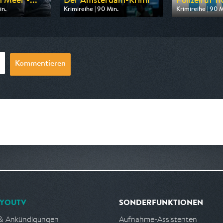
in.
Krimireihe | 90 Min.
Krimireihe | 90 M
n ARD
Ausgestrahlt von ARD
Ausgestrahlt v
20:15
am 13.08.2026, 20:15
am 10.08.2026, 
Kommentieren
YOUTV
SONDERFUNKTIONEN
& Ankündigungen
Aufnahme-Assistenten