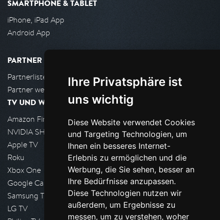
SMARTPHONE & TABLET
iPhone, iPad App
Android App
PARTNER
Partnerliste
Ihre Privatsphäre ist
Partner werden
uns wichtig
TV UND WOHNZIMMER
Amazon FireTV
Diese Website verwendet Cookies
NVIDIA SHIELD, Google TV
und Targeting Technologien, um
Apple TV
Ihnen ein besseres Internet-
Roku
Erlebnis zu ermöglichen und die
Werbung, die Sie sehen, besser an
Xbox One
Ihre Bedürfnisse anzupassen.
Google Cast
Diese Technologien nutzen wir
Samsung TV
außerdem, um Ergebnisse zu
LG TV
messen, um zu verstehen, woher