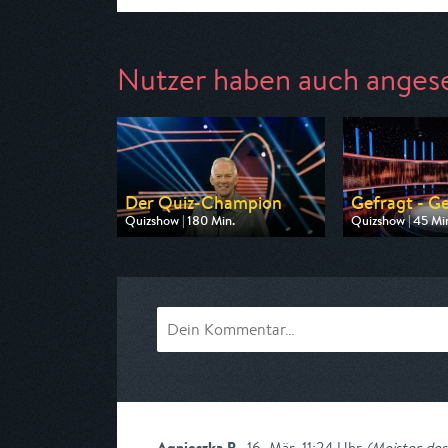
Nutzer haben auch anges
Der Quiz-Champion
Gefragt - Ge
Quizshow | 180 Min.
Quizshow | 45 Mi
Ausgestrahlt von ZDF
Ausgestrahlt vo
am 08.08.2026, 20:15
am 06.08.2026, 1
Agnieszka P.
,
16. Mär, 11:24 Uhr
(
Meister des