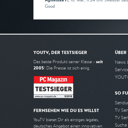
Good
YOUTV, DER TESTSIEGER
ÜBER
seit
Das beste Produkt seiner Klasse -
News 
2005
! Die Presse ist sich einig.
Servic
YOUTV
SO FU
Sendun
TV Se
FERNSEHEN WIE DU ES WILLST
TV Se
YouTV bietet Dir als einziges legales,
Suche
deutsches Angebot einen innovativen