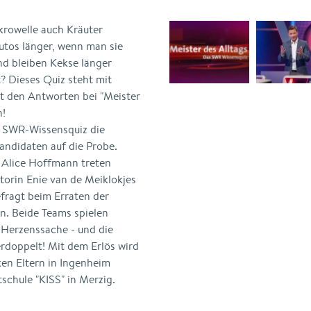
krowelle auch Kräuter
utos länger, wenn man sie
nd bleiben Kekse länger
? Dieses Quiz steht mit
it den Antworten bei "Meister
n!
m SWR-Wissensquiz die
andidaten auf die Probe.
 Alice Hoffmann treten
rin Enie van de Meiklokjes
efragt beim Erraten der
n. Beide Teams spielen
n Herzenssache - und die
rdoppelt! Mit dem Erlös wird
ken Eltern in Ingenheim
schule "KISS" in Merzig.