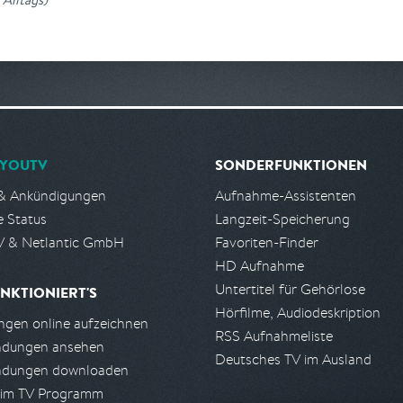
YOUTV
SONDERFUNKTIONEN
& Ankündigungen
Aufnahme-Assistenten
e Status
Langzeit-Speicherung
 & Netlantic GmbH
Favoriten-Finder
HD Aufnahme
Untertitel für Gehörlose
NKTIONIERT'S
Hörfilme, Audiodeskription
gen online aufzeichnen
RSS Aufnahmeliste
ndungen ansehen
Deutsches TV im Ausland
ndungen downloaden
 im TV Programm