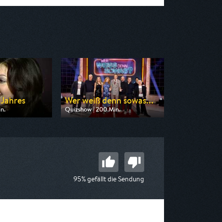
 Jahres
Wer weiß denn sowas...
n.
Quizshow | 200 Min.
 rbb
Ausgestrahlt von SR Fernsehen
20:15
am 06.08.2026, 20:30
95% gefällt die Sendung