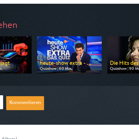
ehen
jagt
heute-show extra - ...
Die Hits des
n.
Quizshow | 60 Min.
Quizshow | 90 Mi
n ARD
Ausgestrahlt von ZDF
Ausgestrahlt von
1:15
am 07.08.2026, 22:30
am 07.08.2026, 
Kommentieren
 Alltags
)