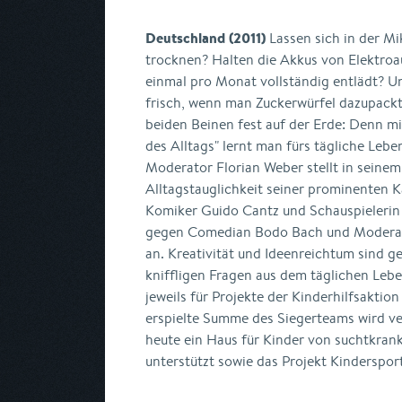
Deutschland (2011)
Lassen sich in der Mi
trocknen? Halten die Akkus von Elektroa
einmal pro Monat vollständig entlädt? U
frisch, wenn man Zuckerwürfel dazupackt
beiden Beinen fest auf der Erde: Denn m
des Alltags" lernt man fürs tägliche Lebe
Moderator Florian Weber stellt in seine
Alltagstauglichkeit seiner prominenten K
Komiker Guido Cantz und Schauspielerin
gegen Comedian Bodo Bach und Moderato
an. Kreativität und Ideenreichtum sind g
kniffligen Fragen aus dem täglichen Lebe
jeweils für Projekte der Kinderhilfsaktio
erspielte Summe des Siegerteams wird ve
heute ein Haus für Kinder von suchtkran
unterstützt sowie das Projekt Kindersport