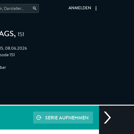
ANMELDEN
151
TAGS
,
:15, 08.06.2026
sode 151
gbar
SERIE AUFNEHMEN