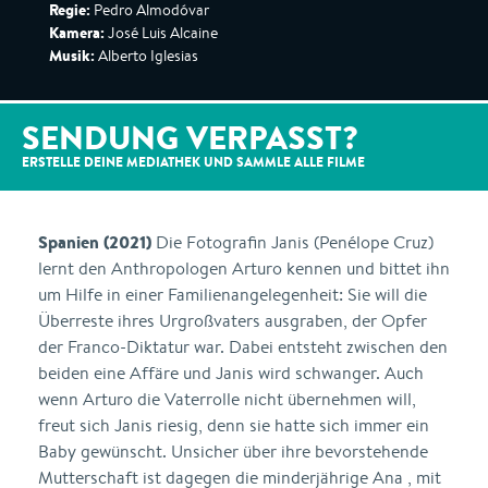
Regie:
Pedro Almodóvar
Kamera:
José Luis Alcaine
Musik:
Alberto Iglesias
SENDUNG VERPASST?
ERSTELLE DEINE MEDIATHEK UND SAMMLE ALLE
FILME
Spanien (2021)
Die Fotografin Janis (Penélope Cruz)
lernt den Anthropologen Arturo kennen und bittet ihn
um Hilfe in einer Familienangelegenheit: Sie will die
Überreste ihres Urgroßvaters ausgraben, der Opfer
der Franco-Diktatur war. Dabei entsteht zwischen den
beiden eine Affäre und Janis wird schwanger. Auch
wenn Arturo die Vaterrolle nicht übernehmen will,
freut sich Janis riesig, denn sie hatte sich immer ein
Baby gewünscht. Unsicher über ihre bevorstehende
Mutterschaft ist dagegen die minderjährige Ana , mit