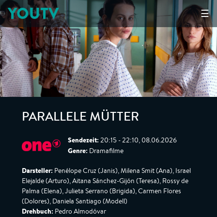
YOUTV
☰
PARALLELE MÜTTER
Sendezeit:
20:15 - 22:10, 08.06.2026
Genre:
Dramafilme
Darsteller:
Penélope Cruz (Janis), Milena Smit (Ana), Israel
Elejalde (Arturo), Aitana Sánchez-Gijón (Teresa), Rossy de
Palma (Elena), Julieta Serrano (Brigida), Carmen Flores
(Dolores), Daniela Santiago (Modell)
Drehbuch:
Pedro Almodóvar