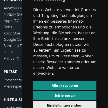
Amazon FireTV
Diese Website verwendet Cookies
NVIDIA SHIELD, Google TV
und Targeting Technologien, um
Apple TV
Ihnen ein besseres Internet-
Roku
Erlebnis zu ermöglichen und die
Werbung, die Sie sehen, besser an
Xbox One
Ihre Bedürfnisse anzupassen.
Google Cast
Diese Technologien nutzen wir
Samsung TV
außerdem, um Ergebnisse zu
LG TV
messen, um zu verstehen, woher
Philips TV
unsere Besucher kommen oder um
unsere Website weiter zu
PRESSE
entwickeln.
Presseanfrage stellen
Alle akzeptieren
Pressespiegel
Ich lehne ab
HILFE & SUPPORT
Einstellungen ändern
Häufig gestellte Fragen