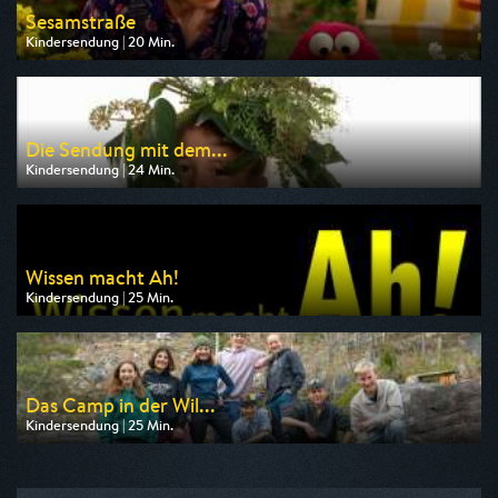
Sesamstraße
Kindersendung | 20 Min.
Ausgestrahlt von KiKA
am 10.08.2026, 07:45
Die Sendung mit dem...
Kindersendung | 24 Min.
Ausgestrahlt von KiKA
am 10.08.2026, 06:55
Wissen macht Ah!
Kindersendung | 25 Min.
Ausgestrahlt von ARD alpha
am 10.08.2026, 07:00
Das Camp in der Wil...
Kindersendung | 25 Min.
Ausgestrahlt von WDR
am 11.08.2026, 07:55