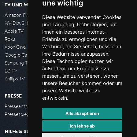
uns wichtig
TV UND WOHNZIMMER
Amazon FireTV
Diese Website verwendet Cookies
NVIDIA SHIELD, Google TV
und Targeting Technologien, um
Apple TV
Ihnen ein besseres Internet-
Roku
Erlebnis zu ermöglichen und die
Werbung, die Sie sehen, besser an
Xbox One
Ihre Bedürfnisse anzupassen.
Google Cast
Diese Technologien nutzen wir
Samsung TV
außerdem, um Ergebnisse zu
LG TV
messen, um zu verstehen, woher
Philips TV
unsere Besucher kommen oder um
unsere Website weiter zu
PRESSE
entwickeln.
Presseanfrage stellen
Alle akzeptieren
Pressespiegel
Ich lehne ab
HILFE & SUPPORT