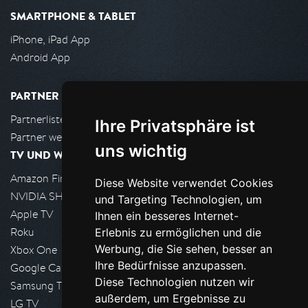
SMARTPHONE & TABLET
iPhone, iPad App
Android App
PARTNER
Partnerliste
Ihre Privatsphäre ist
Partner werden
uns wichtig
TV UND WOHNZIMMER
Amazon FireTV
Diese Website verwendet Cookies
NVIDIA SHIELD, Google TV
und Targeting Technologien, um
Apple TV
Ihnen ein besseres Internet-
Roku
Erlebnis zu ermöglichen und die
Werbung, die Sie sehen, besser an
Xbox One
Ihre Bedürfnisse anzupassen.
Google Cast
Diese Technologien nutzen wir
Samsung TV
außerdem, um Ergebnisse zu
LG TV