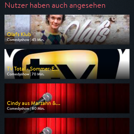
Nutzer haben auch angesehen
Olafs Klub
Comedyshow | 45 Min.
Ausgestrahlt von One
am 07.08.2026, 20:15
TV Total - Sommer-E...
Comedyshow | 70 Min.
Ausgestrahlt von Pro 7
am 11.08.2026, 20:15
Cindy aus Marzahn &...
Comedyshow | 80 Min.
Ausgestrahlt von Sport 1
am 07.08.2026, 20:15