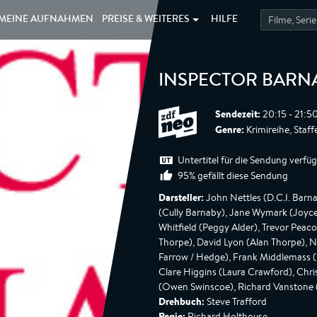
MEINE
AUFNAHMEN
PREISE &
WEITERES
HILFE
INSPECTOR BARN
Sendezeit:
20:15 - 21:5
Genre:
Krimireihe, Staff
Untertitel für die Sendung verfü
95% gefällt diese Sendung
Darsteller:
John Nettles (D.C.I. Barn
(Cully Barnaby), Jane Wymark (Joyce 
Whitfield (Peggy Alder), Trevor Peaco
Thorpe), David Lyon (Alan Thorpe), 
Farrow / Hedge), Frank Middlemass (
Clare Higgins (Laura Crawford), Chr
(Owen Swinscoe), Richard Vanstone (
Drehbuch:
Steve Trafford
Regie:
Richard Holthouse