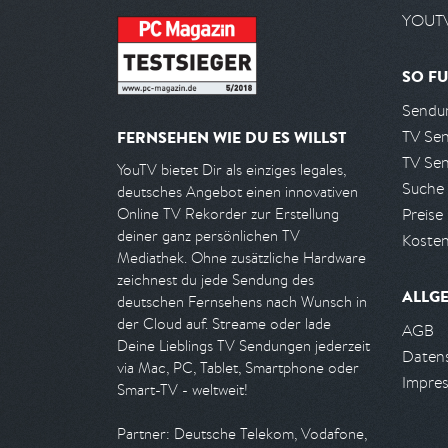
YOUTV
SO FU
Sendun
TV Se
FERNSEHEN WIE DU ES WILLST
TV Se
YouTV bietet Dir als einziges legales,
Suche
deutsches Angebot einen innovativen
Preise
Online TV Rekorder zur Erstellung
deiner ganz persönlichen TV
Kosten
Mediathek. Ohne zusätzliche Hardware
zeichnest du jede Sendung des
ALLG
deutschen Fernsehens nach Wunsch in
der Cloud auf. Streame oder lade
AGB
Deine Lieblings TV Sendungen jederzeit
Daten
via Mac, PC, Tablet, Smartphone oder
Impre
Smart-TV - weltweit!
Partner: Deutsche Telekom, Vodafone,