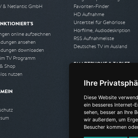
 & Netlantic GmbH
Favoriten-Finder
HD Aufnahme
Untertitel für Gehörlose
NKTIONIERT'S
Hörfilme, Audiodeskription
gen online aufzeichnen
RSS Aufnahmeliste
ndungen ansehen
Deutsches TV im Ausland
ndungen downloaden
 im TV Programm
SMARTPHONE & TABLET
 & Shop
los nutzen
iPhone, iPad App
Ihre Privatsphä
Android App
EMEIN
Diese Website verwend
PARTNER
ein besseres Internet-
schutz
Partnerliste
sehen, besser an Ihre 
ssum
Partner werden
wir außerdem, um Erge
Besucher kommen oder 