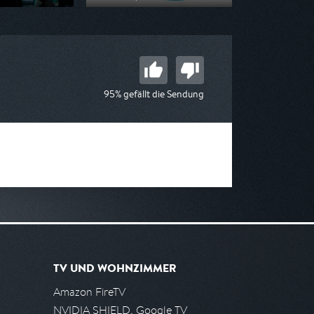
n ARD
Ausgestrahlt von MDR
20:15
am 10.08.2026, 20:15
95% gefällt die Sendung
TV UND WOHNZIMMER
Amazon FireTV
NVIDIA SHIELD, Google TV