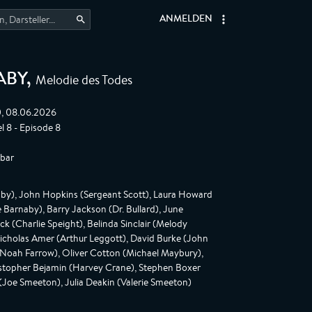
ANMELDEN
Melodie des Todes
ABY
,
0, 08.06.2026
el 8 - Episode 8
gbar
aby), John Hopkins (Sergeant Scott), Laura Howard
Barnaby), Barry Jackson (Dr. Bullard), June
ck (Charlie Speight), Belinda Sinclair (Melody
Nicholas Amer (Arthur Leggott), David Burke (John
Noah Farrow), Oliver Cotton (Michael Maybury),
istopher Bejamin (Harvey Crane), Stephen Boxer
Joe Smeeton), Julia Deakin (Valerie Smeeton)