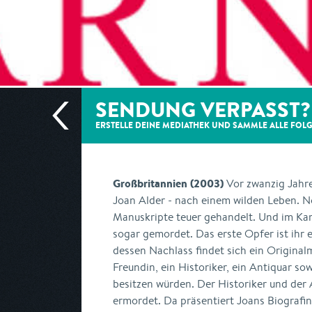
SENDUNG VERPASST?
ERSTELLE DEINE MEDIATHEK UND SAMMLE ALLE
FOL
Großbritannien (2003)
Vor zwanzig Jahre
Joan Alder - nach einem wilden Leben. 
Manuskripte teuer gehandelt. Und im Ka
sogar gemordet. Das erste Opfer ist ihr 
dessen Nachlass findet sich ein Original
Freundin, ein Historiker, ein Antiquar so
besitzen würden. Der Historiker und der
ermordet. Da präsentiert Joans Biografin