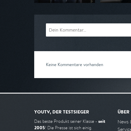
Ausgestrahlt von BR
Ausgestrahlt vo
am 08.08.2026, 20:15
am 08.08.2026, 
Keine Kommentare vorhanden
YOUTV, DER TESTSIEGER
ÜBER
seit
Das beste Produkt seiner Klasse -
News 
2005
! Die Presse ist sich einig.
Servic