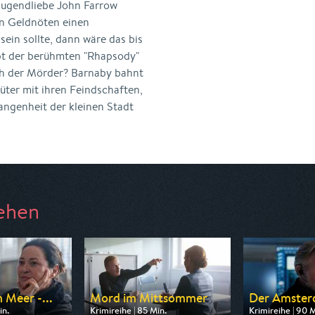
Jugendliebe John Farrow
nen Geldnöten einen
 sein sollte, dann wäre das bis
pt der berühmten "Rhapsody"
uch der Mörder? Barnaby bahnt
Hüter mit ihren Feindschaften,
angenheit der kleinen Stadt
ehen
 Meer -...
Mord im Mittsommer
Der Amster
in.
Krimireihe | 85 Min.
Krimireihe | 90 M