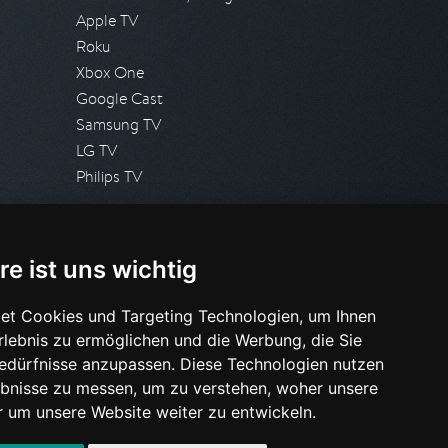
Apple TV
Roku
Xbox One
Google Cast
Samsung TV
LG TV
Philips TV
PRESSE
re ist uns wichtig
Presseanfrage stellen
Pressespiegel
et Cookies und Targeting Technologien, um Ihnen
Erlebnis zu ermöglichen und die Werbung, die Sie
HILFE & SUPPORT
Bedürfnisse anzupassen. Diese Technologien nutzen
Häufig gestellte Fragen
bnisse zu messen, um zu verstehen, woher unsere
Anfrage stellen
um unsere Website weiter zu entwickeln.