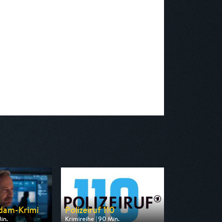
dam-Krimi
Polizeiruf 110
in.
Krimireihe | 90 Min.