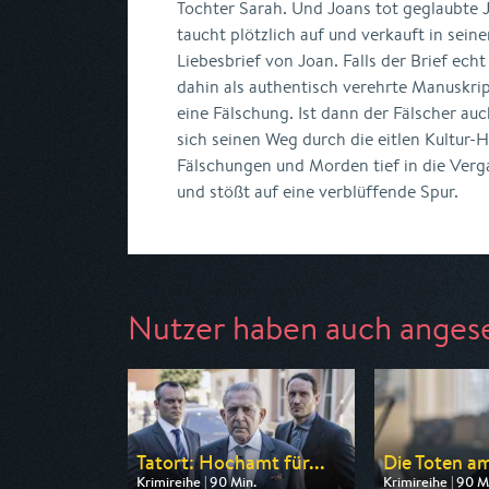
Tochter Sarah. Und Joans tot geglaubte 
taucht plötzlich auf und verkauft in sei
Liebesbrief von Joan. Falls der Brief echt
dahin als authentisch verehrte Manuskri
eine Fälschung. Ist dann der Fälscher a
sich seinen Weg durch die eitlen Kultur-
Fälschungen und Morden tief in die Verg
und stößt auf eine verblüffende Spur.
Nutzer haben auch anges
Tatort: Hochamt für...
Die Toten am
Krimireihe | 90 Min.
Krimireihe | 90 M