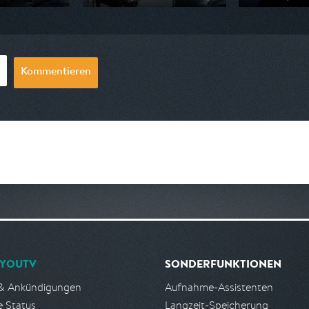
n ARD
Ausgestrahlt von arte
Ausgestrahlt vo
20:15
am 07.08.2026, 20:15
am 13.08.2026, 
Kommentieren
YOUTV
SONDERFUNKTIONEN
& Ankündigungen
Aufnahme-Assistenten
e Status
Langzeit-Speicherung