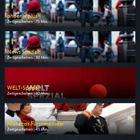
phoenix plus
Zeitgeschehen | 75 Min.
Ausgestrahlt von Phoenix
am 08.08.2026, 13:00
News Spezial
Zeitgeschehen | 30 Min.
Ausgestrahlt von n-tv
am 07.08.2026, 12:30
WELT-Spezial
Zeitgeschehen | 30 Min.
Ausgestrahlt von WELT
am 07.08.2026, 13:30
Monacos Fürstenkinder
Zeitgeschehen | 45 Min.
Ausgestrahlt von Phoenix
am 12.08.2026, 23:00