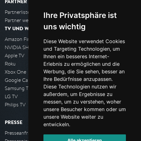
PARTNER
Partnerliste
Ihre Privatsphäre ist
Partner werden
uns wichtig
TV UND WOHNZIMMER
Amazon FireTV
Diese Website verwendet Cookies
NVIDIA SHIELD, Google TV
und Targeting Technologien, um
Apple TV
Ihnen ein besseres Internet-
Roku
Erlebnis zu ermöglichen und die
Werbung, die Sie sehen, besser an
Xbox One
Ihre Bedürfnisse anzupassen.
Google Cast
Diese Technologien nutzen wir
Samsung TV
außerdem, um Ergebnisse zu
LG TV
messen, um zu verstehen, woher
Philips TV
unsere Besucher kommen oder um
unsere Website weiter zu
PRESSE
entwickeln.
Presseanfrage stellen
Alle akzeptieren