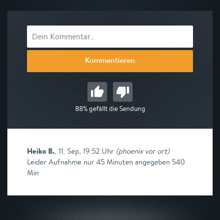
Kommentieren
88% gefällt die Sendung
Heiko B.
,
11. Sep, 19:52 Uhr
(
phoenix vor ort
)
Leider Aufnahme nur 45 Minuten angegeben 540
Min