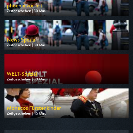
phoenix vor ort
Zeitgeschehen | 30 Min.
Ausgestrahlt von Phoenix
am 07.08.2026, 09:00
News Spezial
Zeitgeschehen | 30 Min.
Ausgestrahlt von n-tv
am 07.08.2026, 12:30
WELT-Spezial
Zeitgeschehen | 30 Min.
Ausgestrahlt von WELT
am 07.08.2026, 13:30
Monacos Fürstenkinder
Zeitgeschehen | 45 Min.
Ausgestrahlt von Phoenix
am 12.08.2026, 23:00