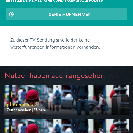
ERSTELLE DEINE MEDIATHEK UND SAMMLE ALLE
FOLGEN
SERIE AUFNEHMEN
Zu dieser TV Sendung sind leider keine
weiterführenden Informationen vorhanden.
Nutzer haben auch angesehen
phoenix plus
Zeitgeschehen | 75 Min.
Ausgestrahlt von Phoenix
am 08.08.2026, 13:00