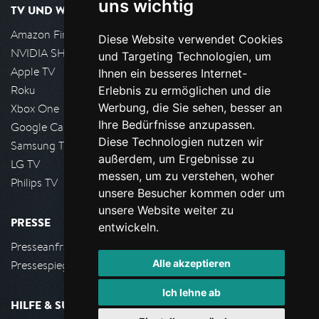
uns wichtig
TV UND WOHNZIMMER
Amazon FireTV
Diese Website verwendet Cookies
NVIDIA SHIELD, Google TV
und Targeting Technologien, um
Apple TV
Ihnen ein besseres Internet-
Roku
Erlebnis zu ermöglichen und die
Werbung, die Sie sehen, besser an
Xbox One
Ihre Bedürfnisse anzupassen.
Google Cast
Diese Technologien nutzen wir
Samsung TV
außerdem, um Ergebnisse zu
LG TV
messen, um zu verstehen, woher
Philips TV
unsere Besucher kommen oder um
unsere Website weiter zu
PRESSE
entwickeln.
Presseanfrage stellen
Alle akzeptieren
Pressespiegel
Ich lehne ab
HILFE & SUPPORT