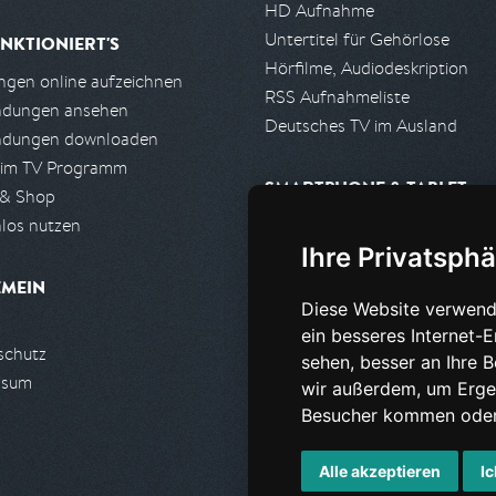
HD Aufnahme
Untertitel für Gehörlose
NKTIONIERT'S
Hörfilme, Audiodeskription
gen online aufzeichnen
RSS Aufnahmeliste
ndungen ansehen
Deutsches TV im Ausland
ndungen downloaden
 im TV Programm
SMARTPHONE & TABLET
 & Shop
los nutzen
iPhone, iPad App
Ihre Privatsphä
Android App
EMEIN
Diese Website verwend
PARTNER
ein besseres Internet-
schutz
Partnerliste
sehen, besser an Ihre 
ssum
Partner werden
wir außerdem, um Erge
Besucher kommen oder 
Alle akzeptieren
Ic