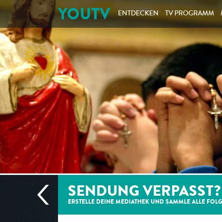
YOUTV
ENTDECKEN
TV PROGRAMM
SENDUNG VERPASST?
ERSTELLE DEINE MEDIATHEK UND SAMMLE ALLE
FOL