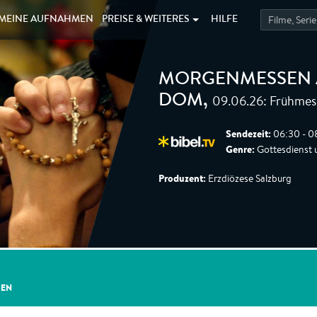
MEINE
AUFNAHMEN
PREISE &
WEITERES
HILFE
MORGENMESSEN 
09.06.26: Frühmess
DOM
,
Sendezeit:
06:30 - 0
Genre:
Gottesdienst 
Produzent:
Erzdiözese Salzburg
GEN