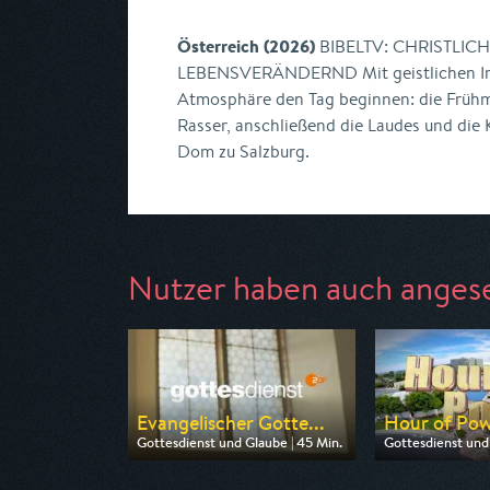
Österreich (2026)
BIBELTV: CHRISTLIC
LEBENSVERÄNDERND Mit geistlichen Imp
Atmosphäre den Tag beginnen: die Früh
Rasser, anschließend die Laudes und die 
Dom zu Salzburg.
Nutzer haben auch anges
Evangelischer Gotte...
Hour of Po
Gottesdienst und Glaube | 45 Min.
Gottesdienst und 
Ausgestrahlt von ZDF
Ausgestrahlt von 
am 09.08.2026, 09:30
am 09.08.2026, 