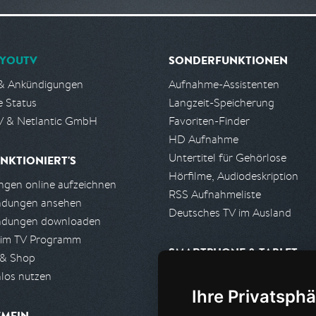
YOUTV
SONDERFUNKTIONEN
& Ankündigungen
Aufnahme-Assistenten
e Status
Langzeit-Speicherung
 & Netlantic GmbH
Favoriten-Finder
HD Aufnahme
Untertitel für Gehörlose
NKTIONIERT'S
Hörfilme, Audiodeskription
gen online aufzeichnen
RSS Aufnahmeliste
ndungen ansehen
Deutsches TV im Ausland
ndungen downloaden
 im TV Programm
SMARTPHONE & TABLET
 & Shop
los nutzen
iPhone, iPad App
Ihre Privatsphä
Android App
EMEIN