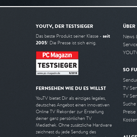
YOUTV, DER TESTSIEGER
ÜBER
seit
Das beste Produkt seiner Klasse -
News 
2005
! Die Presse ist sich einig.
Servic
YOUTV
SO FU
Sendun
TV Se
FERNSEHEN WIE DU ES WILLST
TV Se
YouTV bietet Dir als einziges legales,
Suche
deutsches Angebot einen innovativen
Preise
Online TV Rekorder zur Erstellung
deiner ganz persönlichen TV
Kosten
Mediathek. Ohne zusätzliche Hardware
zeichnest du jede Sendung des
ALLG