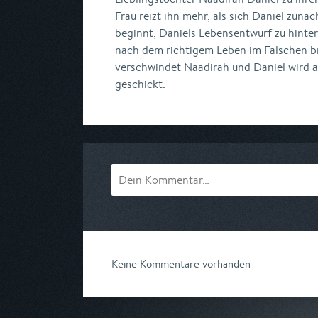
Frau reizt ihn mehr, als sich Daniel zunä
beginnt, Daniels Lebensentwurf zu hinter
nach dem richtigem Leben im Falschen br
verschwindet Naadirah und Daniel wird a
geschickt.
Keine Kommentare vorhanden