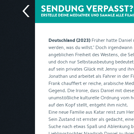
SENDUNG VERPASST?
ERSTELLE DEINE MEDIATHEK UND SAMMLE ALLE
FILM
Deutschland (2023)
Früher hatte Daniel
werden, was du willst." Doch irgendwann
angeblichen Freiheit des Westens, die Se
und doch nur Selbstausbeutung bedeutet.
auf sein privates Glück mit Jenny und i
Jonathan und arbeitet als Fahrer in der 
Frank chauffiert er reiche, arabische Med
Gegend. Die Ironie, dass Daniel mit dies
unumstößliche kulturelle Ordnung vom 
auf den Kopf stellt, entgeht ihm nicht.
Eine neue Familie aus Katar reist zum He
Sein Zustand ist ernster als gedacht, ei
Suche nach etwas Spaß und Ablenkung b
Lieblingstochter Naadirah Daniel zu ihre