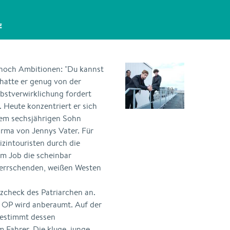
E
 noch Ambitionen: "Du kannst
 hatte er genug von der
lbstverwirklichung fordert
 Heute konzentriert er sich
hrem sechsjährigen Sohn
Firma von Jennys Vater. Für
izintouristen durch die
em Job die scheinbar
herrschenden, weißen Westen
rzcheck des Patriarchen an.
ne OP wird anberaumt. Auf der
estimmt dessen
m Fahrer. Die kluge, junge