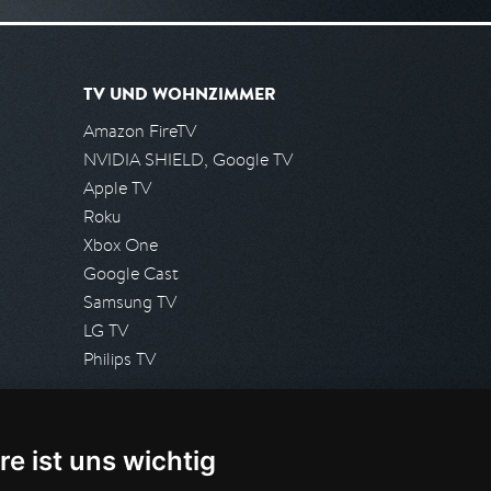
TV UND WOHNZIMMER
Amazon FireTV
NVIDIA SHIELD, Google TV
Apple TV
Roku
Xbox One
Google Cast
Samsung TV
LG TV
Philips TV
PRESSE
re ist uns wichtig
Presseanfrage stellen
Pressespiegel