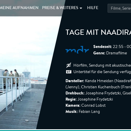
MEINE
AUFNAHMEN
PREISE &
WEITERES
HILFE
TAGE MIT NAADI
Sendezeit:
22:55 - 0
Genre:
Dramafilme
Hörfilm, Sendung mit akustische
Untertitel für die Sendung verfü
Darsteller:
Kenda Hmeidan (Naadirah)
(Jenny), Christian Kuchenbuch (Fra
Drehbuch:
Josephine Frydetzki, Gise
Regie:
Josephine Frydetzki
Kamera:
Conrad Lobst
Musik:
Fabian Lang