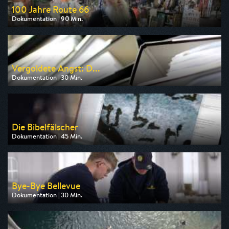
100 Jahre Route 66
Dokumentation | 90 Min.
Ausgestrahlt von arte
am 13.08.2026, 20:15
Vergoldete Angst: D...
Dokumentation | 30 Min.
Ausgestrahlt von ZDF
am 12.08.2026, 22:45
Die Bibelfälscher
Dokumentation | 45 Min.
Ausgestrahlt von arte
am 11.08.2026, 20:15
Bye-Bye Bellevue
Dokumentation | 30 Min.
Ausgestrahlt von ARD
am 10.08.2026, 23:20