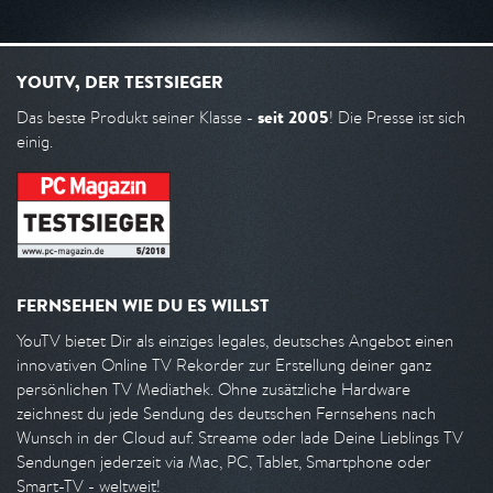
YOUTV, DER TESTSIEGER
seit 2005
Das beste Produkt seiner Klasse -
! Die Presse ist sich
einig.
FERNSEHEN WIE DU ES WILLST
YouTV bietet Dir als einziges legales, deutsches Angebot einen
innovativen Online TV Rekorder zur Erstellung deiner ganz
persönlichen TV Mediathek. Ohne zusätzliche Hardware
zeichnest du jede Sendung des deutschen Fernsehens nach
Wunsch in der Cloud auf. Streame oder lade Deine Lieblings TV
Sendungen jederzeit via Mac, PC, Tablet, Smartphone oder
Smart-TV - weltweit!