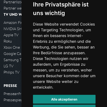
Partnerliste
Ihre Privatsphäre ist
Partner werden
uns wichtig
TV UND WOHNZIMMER
Amazon FireTV
Diese Website verwendet Cookies
NVIDIA SHIELD, Google TV
und Targeting Technologien, um
Apple TV
Ihnen ein besseres Internet-
Roku
Erlebnis zu ermöglichen und die
Werbung, die Sie sehen, besser an
Xbox One
Ihre Bedürfnisse anzupassen.
Google Cast
Diese Technologien nutzen wir
Samsung TV
außerdem, um Ergebnisse zu
LG TV
messen, um zu verstehen, woher
Philips TV
unsere Besucher kommen oder um
unsere Website weiter zu
PRESSE
entwickeln.
Presseanfrage stellen
Alle akzeptieren
Pressespiegel