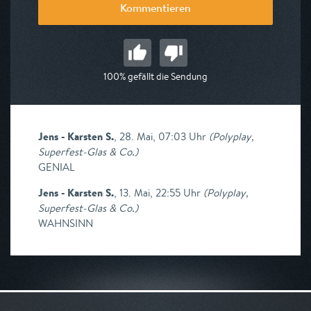
Kommentieren
100% gefällt die Sendung
Jens - Karsten S.
,
28. Mai, 07:03 Uhr
(
Polyplay,
Superfest-Glas & Co.
)
GENIAL
Jens - Karsten S.
,
13. Mai, 22:55 Uhr
(
Polyplay,
Superfest-Glas & Co.
)
WAHNSINN