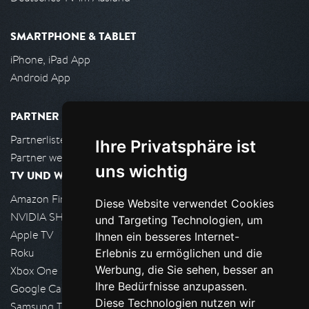
SMARTPHONE & TABLET
iPhone, iPad App
Android App
PARTNER
Partnerliste
Ihre Privatsphäre ist
Partner werden
uns wichtig
TV UND WOHNZIMMER
Amazon FireTV
Diese Website verwendet Cookies
NVIDIA SHIELD, Google TV
und Targeting Technologien, um
Apple TV
Ihnen ein besseres Internet-
Roku
Erlebnis zu ermöglichen und die
Werbung, die Sie sehen, besser an
Xbox One
Ihre Bedürfnisse anzupassen.
Google Cast
Diese Technologien nutzen wir
Samsung TV