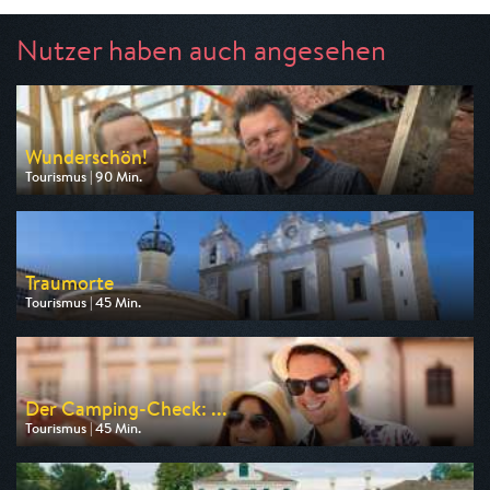
Nutzer haben auch angesehen
Wunderschön!
Tourismus | 90 Min.
Ausgestrahlt von WDR
am 06.08.2026, 20:15
Traumorte
Tourismus | 45 Min.
Ausgestrahlt von 3sat
am 07.08.2026, 06:45
Der Camping-Check: ...
Tourismus | 45 Min.
Ausgestrahlt von ARD alpha
am 06.08.2026, 11:00