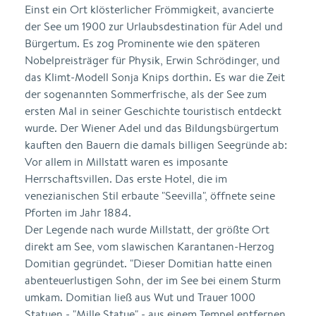
Einst ein Ort klösterlicher Frömmigkeit, avancierte
der See um 1900 zur Urlaubsdestination für Adel und
Bürgertum. Es zog Prominente wie den späteren
Nobelpreisträger für Physik, Erwin Schrödinger, und
das Klimt-Modell Sonja Knips dorthin. Es war die Zeit
der sogenannten Sommerfrische, als der See zum
ersten Mal in seiner Geschichte touristisch entdeckt
wurde. Der Wiener Adel und das Bildungsbürgertum
kauften den Bauern die damals billigen Seegründe ab:
Vor allem in Millstatt waren es imposante
Herrschaftsvillen. Das erste Hotel, die im
venezianischen Stil erbaute "Seevilla", öffnete seine
Pforten im Jahr 1884.
Der Legende nach wurde Millstatt, der größte Ort
direkt am See, vom slawischen Karantanen-Herzog
Domitian gegründet. "Dieser Domitian hatte einen
abenteuerlustigen Sohn, der im See bei einem Sturm
umkam. Domitian ließ aus Wut und Trauer 1000
Statuen - "Mille Statue" - aus einem Tempel entfernen